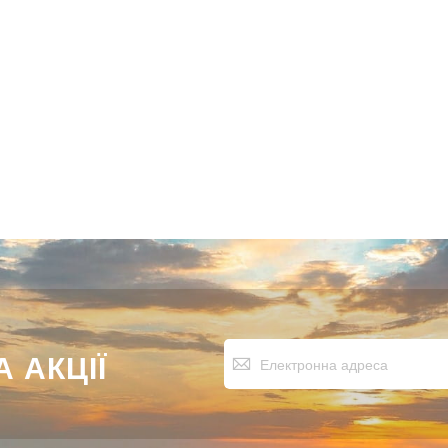
Підпишіться
 АКЦІЇ
на
нашу
розсилку
новин: