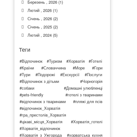
Березень , 2026 (1)
Лютий , 2026 (1)
Січень , 2026 (2)
Січень , 2025 (2)
Лютий , 2024 (5)
Теги
#Відпочинок
#Туризм
#Хорватія
#Готелі
#Країни
#Словаччина
#Море
#Гори
#Тури
#Подорожі
#Екскурсії
#Послуги
#Відпочинок з дітьми
#Чорногорія
#собаки
#Домашні улюбленці
#pets-friendly
#готелі з тваринами
#відпочинок з тваринами
#пляжі для псів
#відпочинок_Хорватія
#гра_престолів_Хорватія
#цікаві_місця_Хорватія
#Хорватія_готелі
#Хорватія_відпочинок
#Хорватія_з_Ужгорода
#хорватська_кухня