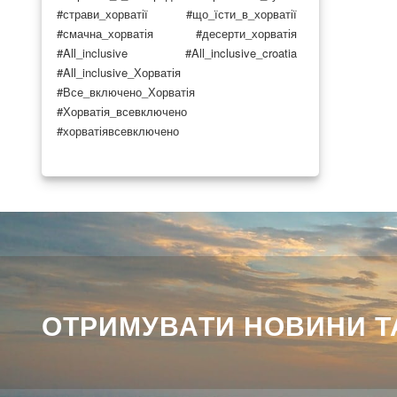
#страви_хорватії
#що_їсти_в_хорватії
#смачна_хорватія
#десерти_хорватія
#All_inclusive
#All_inclusive_croatia
#All_inclusive_Хорватія
#Все_включено_Хорватія
#Хорватія_всевключено
#хорватіявсевключено
ОТРИМУВАТИ НОВИНИ ТА