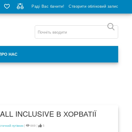
Раді Вас бачити!
Створити обліковий запис
ПРО НАС
ALL INCLUSIVE В ХОРВАТІЇ
стичний путівник
|
669 |
5