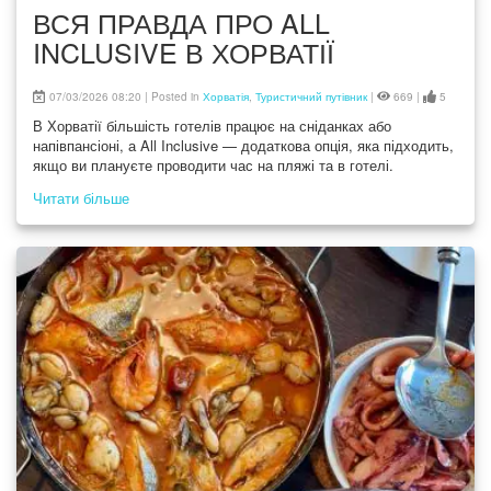
ВСЯ ПРАВДА ПРО ALL
INCLUSIVE В ХОРВАТІЇ
07/03/2026 08:20 | Posted in
Хорватія
,
Туристичний путівник
|
669 |
5
В Хорватії більшість готелів працює на сніданках або
напівпансіоні, а All Inclusive — додаткова опція, яка підходить,
якщо ви плануєте проводити час на пляжі та в готелі.
Хоча All Inclusive обмежує свободу та вибір місцевої кухні, він
Читати більше
забезпечує комфорт, зручність і повну організацію харчування
та напоїв