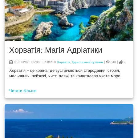
Хорватія: Магія Адріатики
08/01/2025 05:33 | Posted in
Хорватія
,
Туристичний путівник
|
648 |
2
Хорватія – це країна, де зустрічаються стародавня історія,
мальовничі пейзажі, чисті пляжі та кришталево чисте море.
Читати більше