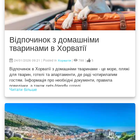
Відпочинок з домашніми
тваринами в Хорватії
24/01/2026 09:21 | Posted in
Хорватія
|
788 |
5
Відпочинок в Хорватії з домашніми тваринами - це море, пляжі
для тварин, готелі та апартаменти, де раді чотирилапим
гостям. Інформація про необхідні документи, правила
поведінки, а також pets-friendly готелі
Читати більше