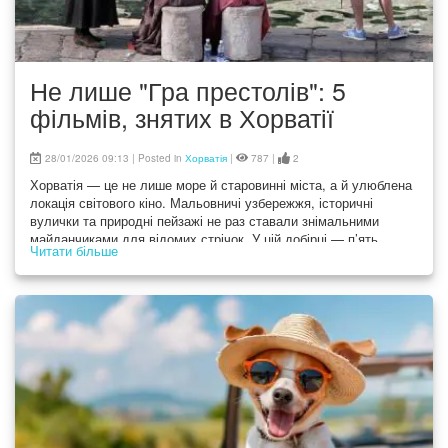
Не лише "Гра престолів": 5
фільмів, знятих в Хорватії
28/01/2026 09:13 | Posted in
Хорватія
|
787 |
2
Хорватія — це не лише море й старовинні міста, а й улюблена
локація світового кіно. Мальовничі узбережжя, історичні
вулички та природні пейзажі не раз ставали знімальними
майданчиками для відомих стрічок. У цій добірці — п’ять
Читати більше
фільмів, які знімалися в Хорватії і прославили її на великому
екрані