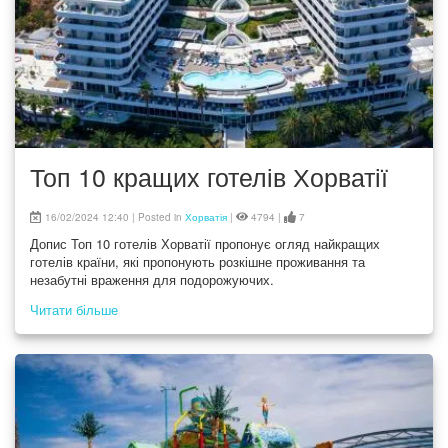
Топ 10 кращих готелів Хорватії
16/02/2024 12:40 | Posted in
Хорватія
|
4794 |
7
Допис Топ 10 готелів Хорватії пропонує огляд найкращих
готелів країни, які пропонують розкішне проживання та
незабутні враження для подорожуючих.
Читати більше