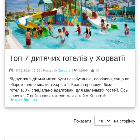
Топ 7 дитячих готелів у Хорватії
16/02/2024 12:25 | Posted in
Хорватія
|
12996 |
13
Відпустка з дітьми може бути незабутньою, особливо, якщо ви
оберете відпочивати в Хорватії. Країна пропонує безліч
готелів, які спеціально адаптовані для маленьких гостей. Ось
список з 7 найкращих готелів для дітей у Хорватії:
Читати більше
Показати
на сторінку