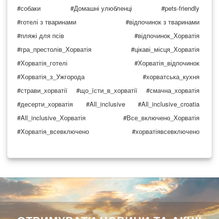
#собаки
#Домашні улюбленці
#pets-friendly
#готелі з тваринами
#відпочинок з тваринами
#пляжі для псів
#відпочинок_Хорватія
#гра_престолів_Хорватія
#цікаві_місця_Хорватія
#Хорватія_готелі
#Хорватія_відпочинок
#Хорватія_з_Ужгорода
#хорватська_кухня
#страви_хорватії
#що_їсти_в_хорватії
#смачна_хорватія
#десерти_хорватія
#All_inclusive
#All_inclusive_croatia
#All_inclusive_Хорватія
#Все_включено_Хорватія
#Хорватія_всевключено
#хорватіявсевключено