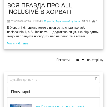
ВСЯ ПРАВДА ПРО ALL
INCLUSIVE В ХОРВАТІЇ
07/03/2026 08:20 | Posted in
Хорватія
,
Туристичний путівник
|
669 |
5
В Хорватії більшість готелів працює на сніданках або
напівпансіоні, а All Inclusive — додаткова опція, яка підходить,
якщо ви плануєте проводити час на пляжі та в готелі.
Хоча All Inclusive обмежує свободу та вибір місцевої кухні, він
Читати більше
забезпечує комфорт, зручність і повну організацію харчування
та напоїв
Показати
на сторінку
Популярні
Топ 7 дитячих готелів у Хорватії