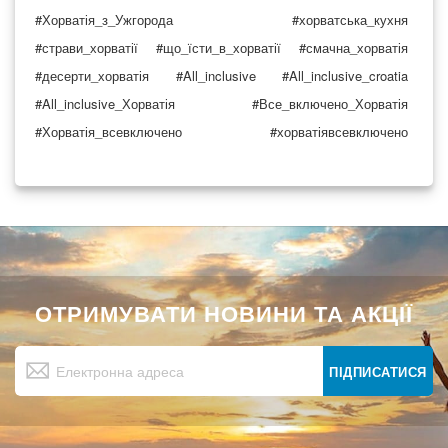
#Хорватія_з_Ужгорода
#хорватська_кухня
#страви_хорватії
#що_їсти_в_хорватії
#смачна_хорватія
#десерти_хорватія
#All_inclusive
#All_inclusive_croatia
#All_inclusive_Хорватія
#Все_включено_Хорватія
#Хорватія_всевключено
#хорватіявсевключено
ОТРИМУВАТИ НОВИНИ ТА АКЦІЇ
Підпишіться
на
ПІДПИСАТИСЯ
нашу
розсилку
новин: