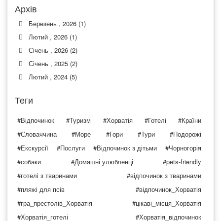
Архів
Березень , 2026 (1)
Лютий , 2026 (1)
Січень , 2026 (2)
Січень , 2025 (2)
Лютий , 2024 (5)
Теги
#Відпочинок
#Туризм
#Хорватія
#Готелі
#Країни
#Словаччина
#Море
#Гори
#Тури
#Подорожі
#Екскурсії
#Послуги
#Відпочинок з дітьми
#Чорногорія
#собаки
#Домашні улюбленці
#pets-friendly
#готелі з тваринами
#відпочинок з тваринами
#пляжі для псів
#відпочинок_Хорватія
#гра_престолів_Хорватія
#цікаві_місця_Хорватія
#Хорватія_готелі
#Хорватія_відпочинок