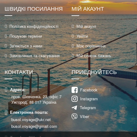
ШВИДКІ ПОСИЛАННЯ
МІЙ АКАУНТ
Політика конфіденційності
Мій акаунт
Пошукові терміни
Увійти
Зв'яжіться з нами
Моє порівняння
Замовлення та скасування
Мій список бажань
КОНТАКТИ
ПРИЄДНУЙТЕСЬ
Адреса:
Facebook
пров. Шевченка, 23, офіс 7
Instagram
Ужгород, 88 017 Україна
Telegram
Електронна пошта:
Viber
busol.voyage@ukr.net
busol.voyage@gmail.com