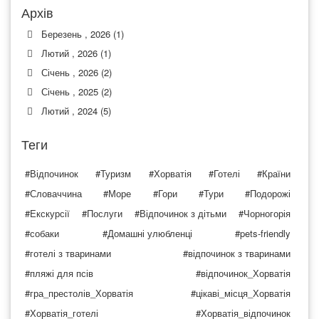
Архів
Березень , 2026 (1)
Лютий , 2026 (1)
Січень , 2026 (2)
Січень , 2025 (2)
Лютий , 2024 (5)
Теги
#Відпочинок
#Туризм
#Хорватія
#Готелі
#Країни
#Словаччина
#Море
#Гори
#Тури
#Подорожі
#Екскурсії
#Послуги
#Відпочинок з дітьми
#Чорногорія
#собаки
#Домашні улюбленці
#pets-friendly
#готелі з тваринами
#відпочинок з тваринами
#пляжі для псів
#відпочинок_Хорватія
#гра_престолів_Хорватія
#цікаві_місця_Хорватія
#Хорватія_готелі
#Хорватія_відпочинок