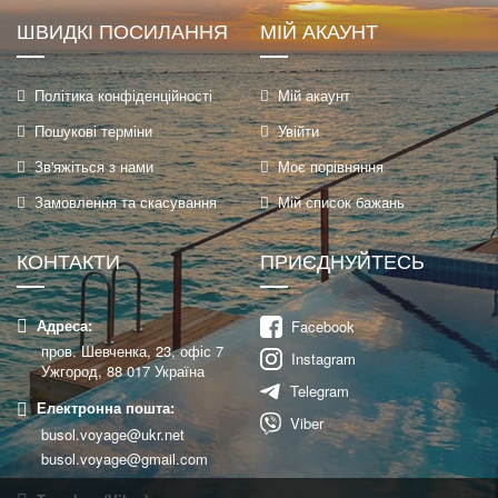
ШВИДКІ ПОСИЛАННЯ
МІЙ АКАУНТ
Політика конфіденційності
Мій акаунт
Пошукові терміни
Увійти
Зв'яжіться з нами
Моє порівняння
Замовлення та скасування
Мій список бажань
КОНТАКТИ
ПРИЄДНУЙТЕСЬ
Адреса:
Facebook
пров. Шевченка, 23, офіс 7
Instagram
Ужгород, 88 017 Україна
Telegram
Електронна пошта:
Viber
busol.voyage@ukr.net
busol.voyage@gmail.com