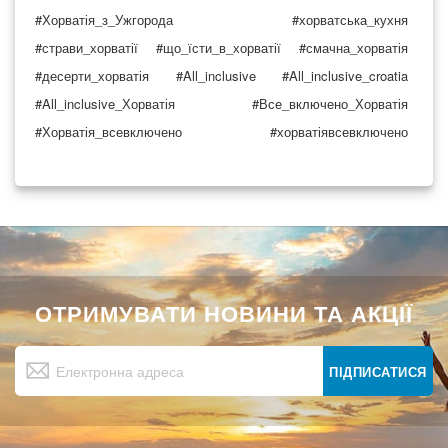
#Хорватія_з_Ужгорода
#хорватська_кухня
#страви_хорватії
#що_їсти_в_хорватії
#смачна_хорватія
#десерти_хорватія
#All_inclusive
#All_inclusive_croatia
#All_inclusive_Хорватія
#Все_включено_Хорватія
#Хорватія_всевключено
#хорватіявсевключено
ОТРИМУВАТИ НОВИНИ ТА АКЦІЇ
Підпишіться
на
ПІДПИСАТИСЯ
нашу
розсилку
новин: