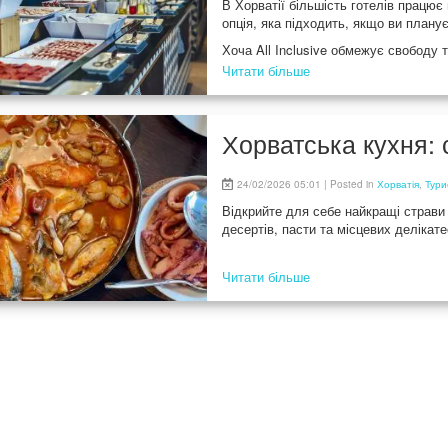
В Хорватії більшість готелів працює 
опція, яка підходить, якщо ви планує
Хоча All Inclusive обмежує свободу т
повну організацію харчування та нап
Читати більше
Хорватська кухня: 
24/02/2026 05:01 | Posted in
Хорватія
,
Тури
Відкрийте для себе найкращі страви 
десертів, пасти та місцевих делікате
Читати більше