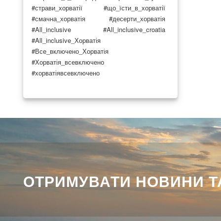
#страви_хорватії
#що_їсти_в_хорватії
#смачна_хорватія
#десерти_хорватія
#All_inclusive
#All_inclusive_croatia
#All_inclusive_Хорватія
#Все_включено_Хорватія
#Хорватія_всевключено
#хорватіявсевключено
ОТРИМУВАТИ НОВИНИ ТА