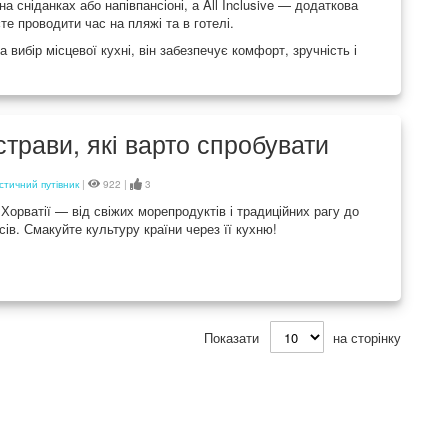
на сніданках або напівпансіоні, а All Inclusive — додаткова
те проводити час на пляжі та в готелі.
а вибір місцевої кухні, він забезпечує комфорт, зручність і
оїв
страви, які варто спробувати
стичний путівник
|
922 |
3
Хорватії — від свіжих морепродуктів і традиційних рагу до
сів. Смакуйте культуру країни через її кухню!
Показати
на сторінку