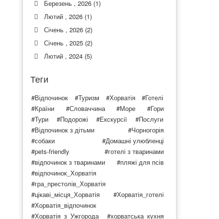
Березень , 2026 (1)
Лютий , 2026 (1)
Січень , 2026 (2)
Січень , 2025 (2)
Лютий , 2024 (5)
Теги
#Відпочинок
#Туризм
#Хорватія
#Готелі
#Країни
#Словаччина
#Море
#Гори
#Тури
#Подорожі
#Екскурсії
#Послуги
#Відпочинок з дітьми
#Чорногорія
#собаки
#Домашні улюбленці
#pets-friendly
#готелі з тваринами
#відпочинок з тваринами
#пляжі для псів
#відпочинок_Хорватія
#гра_престолів_Хорватія
#цікаві_місця_Хорватія
#Хорватія_готелі
#Хорватія_відпочинок
#Хорватія_з_Ужгорода
#хорватська_кухня