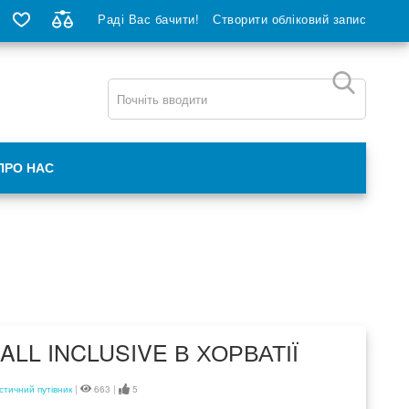
Раді Вас бачити!
Створити обліковий запис
ПРО НАС
ALL INCLUSIVE В ХОРВАТІЇ
стичний путівник
|
663 |
5