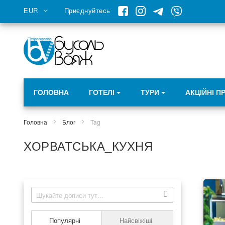
Skip
Валюта
EUR
Приєднуйтесь
to
Content
ГОЛОВНА
ГОТЕЛІ
ТУРИ
АКЦІЙНІ П
Головна
Блог
Tag
ХОРВАТСЬКА_КУХНЯ
Популярні
Найсвіжіші