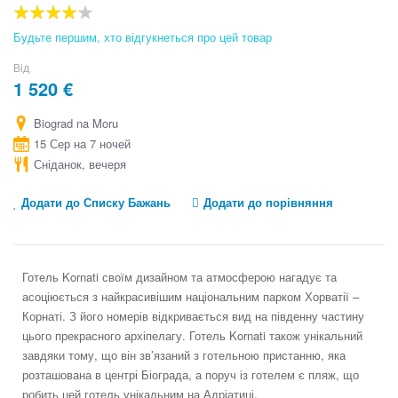
the
beginning
80
100
% of
of
Будьте першим, хто відгукнеться про цей товар
the
images
Від
gallery
1 520 €
Biograd na Moru
15 Сер на 7 ночей
Сніданок, вечеря
Додати до Списку Бажань
Додати до порівняння
Готель Kornati своїм дизайном та атмосферою нагадує та
асоціюється з найкрасивішим національним парком Хорватії –
Корнаті. З його номерів відкривається вид на південну частину
цього прекрасного архіпелагу. Готель Kornati також унікальний
завдяки тому, що він зв’язаний з готельною пристанню, яка
розташована в центрі Біограда, а поруч із готелем є пляж, що
робить цей готель унікальним на Адріатиці.