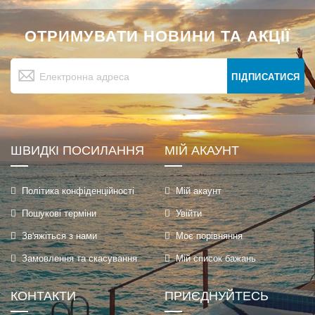
ОТРИМУВАТИ НОВИНИ ТА АКЦІЇ
Підпишіться
на
ПІДПИСАТИСЯ
нашу
розсилку
новин:
ШВИДКІ ПОСИЛАННЯ
МІЙ АКАУНТ
Політика конфіденційності
Мій акаунт
Пошукові терміни
Увійти
Зв'яжіться з нами
Моє порівняння
Замовлення та скасування
Мій список бажань
КОНТАКТИ
ПРИЄДНУЙТЕСЬ