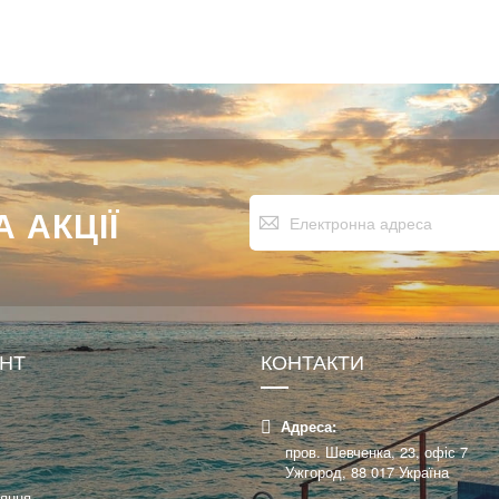
Підпишіться
 АКЦІЇ
на
нашу
розсилку
новин:
УНТ
КОНТАКТИ
Адреса:
пров. Шевченка, 23, офіс 7
Ужгород, 88 017 Україна
няння