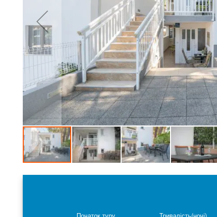
Skip
to
the
beginning
of
the
Початок туру
Тривалість(ночі)