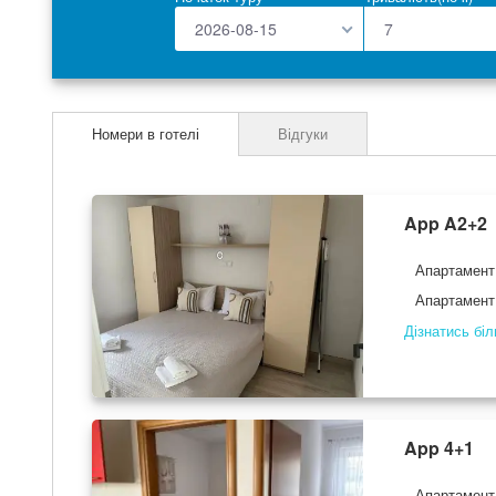
images
gallery
2026-08-15
Номери в готелі
Відгуки
App A2+2
Апартамент
Апартамен
Дізнатись бі
App 4+1
Апартамент