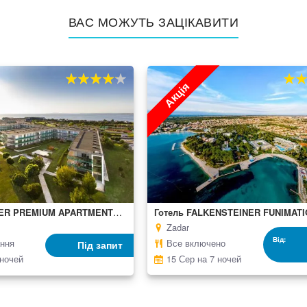
ВАС МОЖУТЬ ЗАЦІКАВИТИ
Акція
80%
100
80%
10
% of
% of
FALKENSTEINER PREMIUM APARTMENTS SENIA
Zadar
Від
ання
Все включено
Під запит
 ночей
15 Сер на 7 ночей