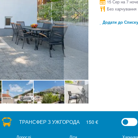
15 Сер на 7 ноч
Без харчування
Додати до Списк
ТРАНСФЕР З УЖГОРОДА
150 €
Дорослі
Діти
Харчува