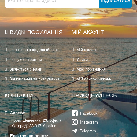
на
ПІДПИСАТИСЯ
нашу
розсилку
новин:
ШВИДКІ ПОСИЛАННЯ
МІЙ АКАУНТ
Політика конфіденційності
Мій акаунт
Пошукові терміни
Увійти
Зв'яжіться з нами
Моє порівняння
Замовлення та скасування
Мій список бажань
КОНТАКТИ
ПРИЄДНУЙТЕСЬ
Адреса:
Facebook
пров. Шевченка, 23, офіс 7
Instagram
Ужгород, 88 017 Україна
Telegram
Електронна пошта: