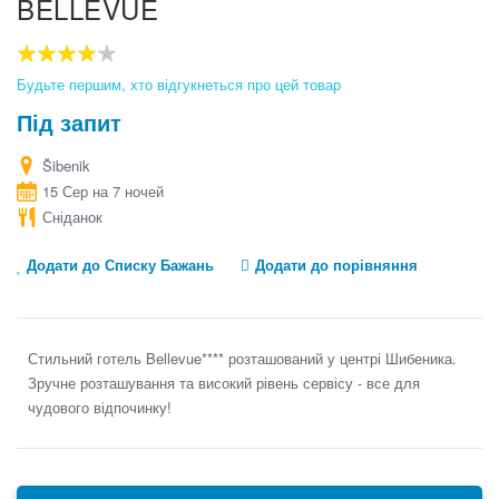
BELLEVUE
the
beginning
of
the
80
100
% of
images
Будьте першим, хто відгукнеться про цей товар
gallery
Під запит
Šibenik
15 Сер на 7 ночей
Сніданок
Додати до Списку Бажань
Додати до порівняння
Стильний готель Bellevue**** розташований у центрі Шибеника.
Зручне розташування та високий рівень сервісу - все для
чудового відпочинку!