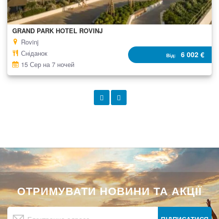
GRAND PARK HOTEL ROVINJ
Rovinj
Сніданок
6 002 €
Від
15 Сер на 7 ночей
ОТРИМУВАТИ НОВИНИ ТА АКЦІЇ
Підпишіться