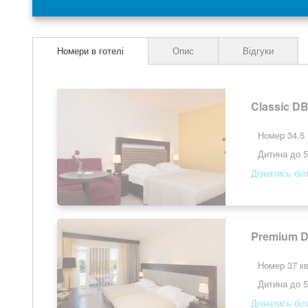
the
images
gallery
Номери в готелі
Опис
Відгуки
Classic D
Номер 34,5 
Дитина до 5
Дізнатись бі
Premium D
Номер 37 кв
Дитина до 5
Дізнатись бі