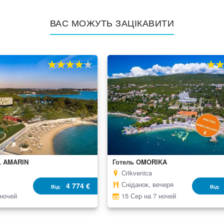
ВАС МОЖУТЬ ЗАЦІКАВИТИ
80%
100
80%
10
% of
% of
L AMARIN
Готель OMORIKA
Crikvenica
Сніданок, вечеря
4 774 €
Від
Від
 ночей
15 Сер на 7 ночей