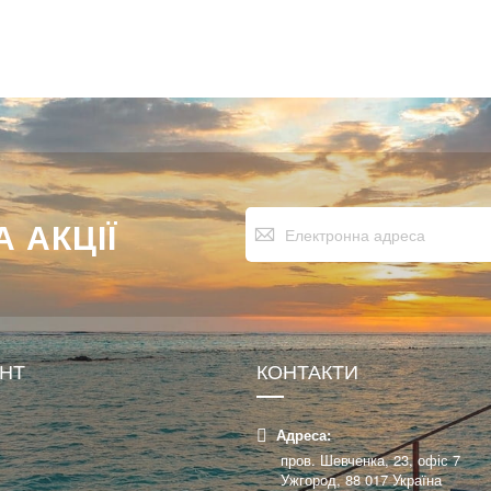
Підпишіться
 АКЦІЇ
на
нашу
розсилку
новин:
УНТ
КОНТАКТИ
Адреса:
пров. Шевченка, 23, офіс 7
Ужгород, 88 017 Україна