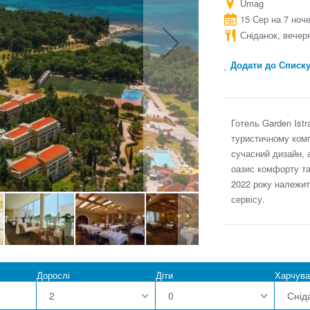
Umag
15 Сер на 7 ноч
Сніданок, вечер
Додати до Списк
Готель Garden Istr
туристичному комп
сучасний дизайн, 
оазис комфорту та
2022 року належит
сервісу.
Дорослі
Діти
Харчува
2
0
Снід