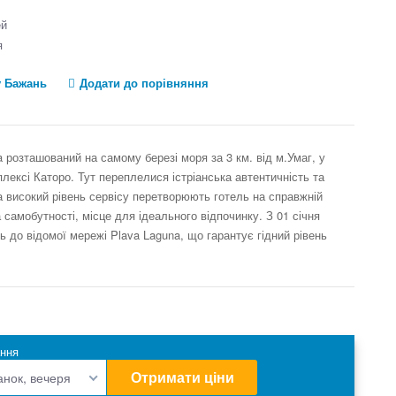
ей
я
у Бажань
Додати до порівняння
a розташований на самому березі моря за 3 км. від м.Умаг, у
лексі Каторо. Тут переплелися істріанська автентичність та
а високий рівень сервісу перетворюють готель на справжній
 самобутності, місце для ідеального відпочинку. З 01 січня
ь до відомої мережі Plava Laguna, що гарантує гідний рівень
ння
Отримати ціни
анок, вечеря