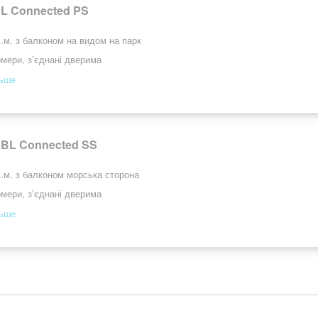
BL Connected PS
.м. з балконом на видом на парк
омери, з’єднані дверима
льше
BL Connected SS
.м. з балконом морська сторона
омери, з’єднані дверима
льше