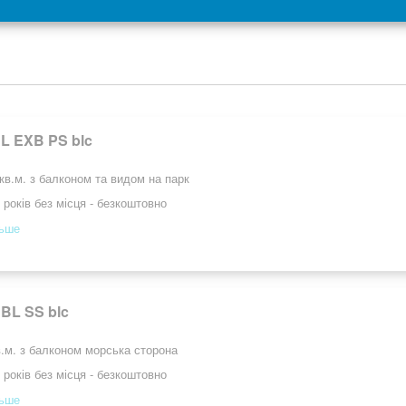
BL EXB PS blc
кв.м. з балконом та видом на парк
 років без місця - безкоштовно
льше
BL SS blc
.м. з балконом морська сторона
 років без місця - безкоштовно
льше