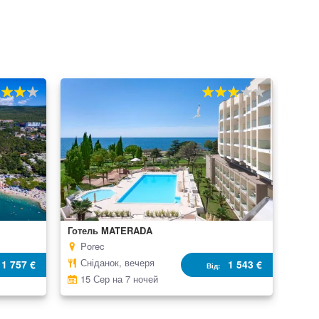
0
60%
100
% of
Готель MATERADA
Porec
Сніданок, вечеря
1 757 €
1 543 €
Від
15 Сер на 7 ночей