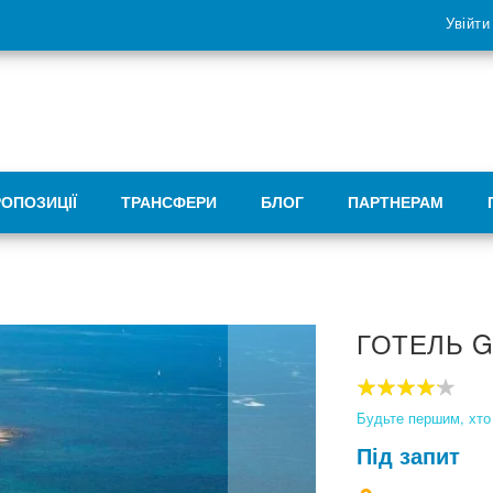
Увійти
РОПОЗИЦІЇ
ТРАНСФЕРИ
БЛОГ
ПАРТНЕРАМ
ГОТЕЛЬ G
80
100
% of
Будьте першим, хто 
Під запит