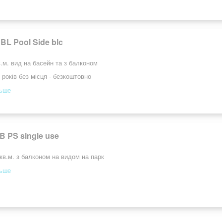
BL Pool Side blc
.м. вид на басейн та з балконом
 років без місця - безкоштовно
льше
B PS single use
кв.м. з балконом на видом на парк
льше