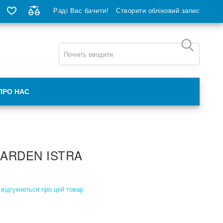
Раді Вас бачити!
Створити обліковий запис
ПРО НАС
ARDEN ISTRA
відгукнеться про цей товар