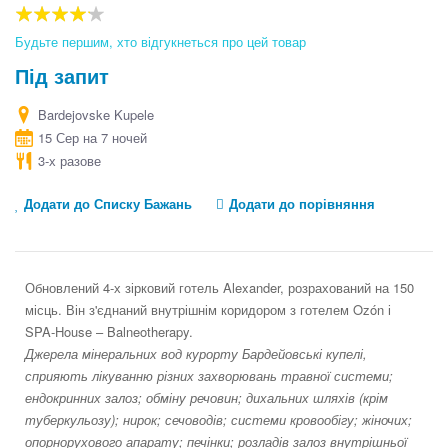
the
beginning
80
100
% of
of
Будьте першим, хто відгукнеться про цей товар
the
Під запит
images
gallery
Bardejovske Kupele
15 Сер на 7 ночей
3-х разове
Додати до Списку Бажань
Додати до порівняння
Обновлений 4-х зірковий готель
Alexander
, розрахований на 150
місць. Він з'єднаний внутрішнім коридором з готелем
Oz
ó
n
і
SPA
-
House
–
Balneotherapy
.
Джерела мінеральних вод курорту Бардейовські купелі,
сприяють лікуванню різних захворювань травної системи;
ендокринних залоз; обміну речовин; дихальних шляхів (крім
туберкульозу); нирок; сечоводів; системи кровообігу; жіночих;
опорнорухового апарату; печінки; розладів залоз внутрішньої