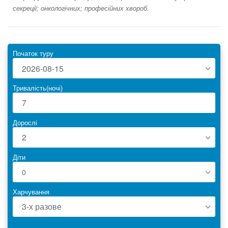
секреції; онкологічних; професійних хвороб.
Початок туру
2026-08-15
Тривалість(ночі)
Дорослі
2
Діти
0
Харчування
3-х разове