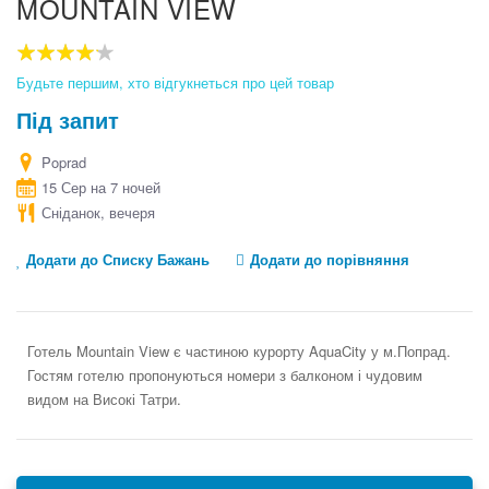
MOUNTAIN VIEW
the
beginning
of
the
80
100
% of
images
Будьте першим, хто відгукнеться про цей товар
gallery
Під запит
Poprad
15 Сер на 7 ночей
Сніданок, вечеря
Додати до Списку Бажань
Додати до порівняння
Готель Mountain View є частиною курорту AquaCity у м.Попрад.
Гостям готелю пропонуються номери з балконом і чудовим
видом на Високі Татри.