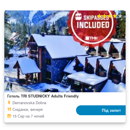
80%
100
% of
Готель TRI STUDNIČKY Adults Friendly
Demanovska Dolina
Сніданок, вечеря
Під запит
15 Сер на 7 ночей