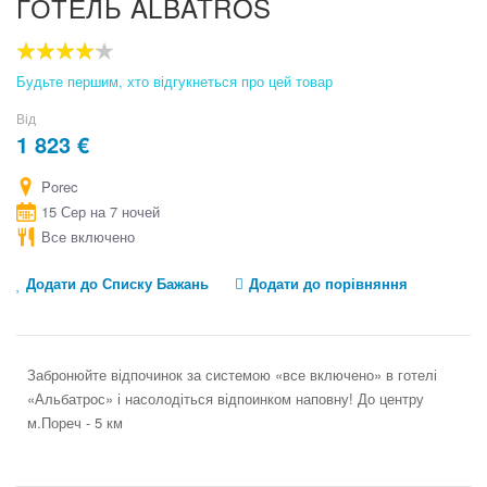
ГОТЕЛЬ ALBATROS
to
the
beginning
80
100
% of
of
Будьте першим, хто відгукнеться про цей товар
the
images
Від
gallery
1 823 €
Porec
15 Сер на 7 ночей
Все включено
Додати до Списку Бажань
Додати до порівняння
Забронюйте відпочинок за системою «все включено» в готелі
«Альбатрос» і насолодіться відпоинком наповну! До центру
м.Пореч - 5 км