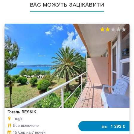
ВАС МОЖУТЬ ЗАЦІКАВИТИ
40%
100
% of
Готель RESNIK
Trogir
Все включено
1 292 €
Від
15 Сер на 7 ночей