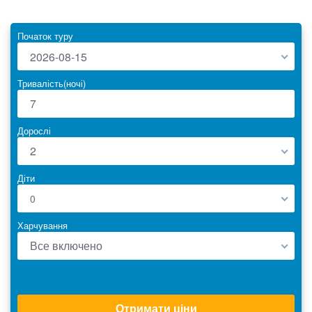
Початок туру
2026-08-15
Тривалість(ночі)
Дорослі
2
Діти
0
Харчування
Все включено
Отримати ціни