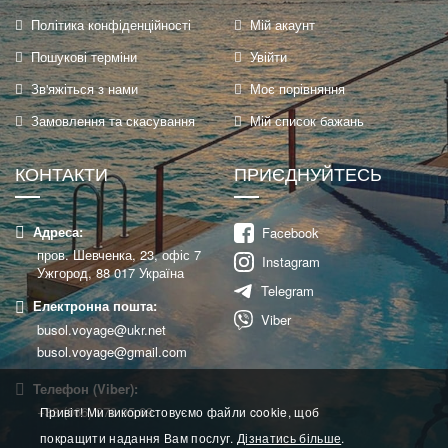
Політика конфіденційності
Мій акаунт
Пошукові терміни
Увійти
Зв'яжіться з нами
Моє порівняння
Замовлення та скасування
Мій список бажань
КОНТАКТИ
ПРИЄДНУЙТЕСЬ
Адреса:
Facebook
пров. Шевченка, 23, офіс 7
Instagram
Ужгород, 88 017 Україна
Telegram
Електронна пошта:
Viber
busol.voyage@ukr.net
busol.voyage@gmail.com
Телефон (Viber):
+38 (066) 970 95 69
Привіт! Ми використовуємо файли cookie, щоб
покращити надання Вам послуг.
Дізнатись більше
.