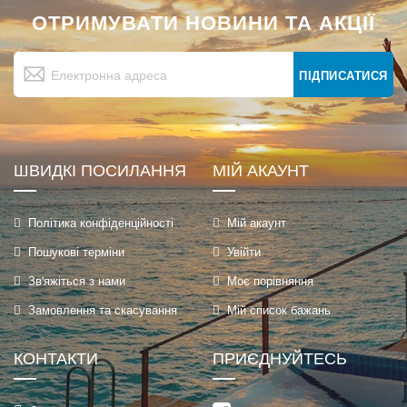
ОТРИМУВАТИ НОВИНИ ТА АКЦІЇ
Підпишіться
на
ПІДПИСАТИСЯ
нашу
розсилку
новин:
ШВИДКІ ПОСИЛАННЯ
МІЙ АКАУНТ
Політика конфіденційності
Мій акаунт
Пошукові терміни
Увійти
Зв'яжіться з нами
Моє порівняння
Замовлення та скасування
Мій список бажань
КОНТАКТИ
ПРИЄДНУЙТЕСЬ