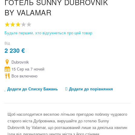
ГОТЕЛЬ SUNNY DUBROVNIK
to
BY VALAMAR
the
beginning
of
the
60
100
% of
images
Будьте першим, хто відгукнеться про цей товар
gallery
Від
2 230 €
Dubrovnik
15 Сер на 7 ночей
Все включено
Додати до Списку Бажань
Додати до порівняння
Щоб насолодитися веселою літньою пригодою поблизу чудового
старого міста Дубровника, вирушайте до готелю Sunny
Dubrovnik by Valamar, що розташований лише за декілька хвилин
їзди від легендарного центру міста з його стінами.