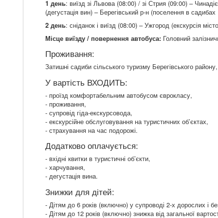
images
1 день
: виїзд зі Львова (08:00) / зі Стрия (09:00) – Чина
gallery
(дегустація вин) – Берегівський р-н (поселення в садибах
2 день
: сніданок і виїзд (08:00) – Ужгород (екскурсія міс
Місце виїзду / повернення автобуса:
Головний залізнич
Проживання:
Затишні садиби сільського туризму Берегівського району, н
У вартість ВХОДИТЬ:
- проїзд комфортабельним автобусом єврокласу,
- проживання,
- супровід гіда-екскурсовода,
- екскурсійне обслуговування на туристичних об’єктах,
- страхування на час подорожі.
Додатково оплачується:
- вхідні квитки в туристичні об’єкти,
- харчування,
- дегустація вина.
Знижки для дітей:
- Дітям до 6 років (включно) у супроводі 2-х дорослих і б
- Дітям до 12 років (включно) знижка від загальної вартост