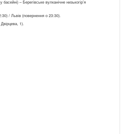
у басейні) – Берегівське вулканічне низькогір’я
:30) / Львів (повернення о 23:30).
Двірцева, 1).