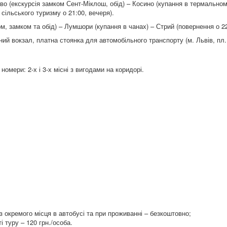
дієво (екскурсія замком Сент-Міклош, обід) – Косино (купання в термальном
 сільського туризму о 21:00, вечеря).
том, замком та обід) – Лумшори (купання в чанах) – Стрий (повернення о 22
ний вокзал, платна стоянка для автомобільного транспорту (м. Львів, пл. 
омери: 2-х і 3-х місні з вигодами на коридорі.
ез окремого місця в автобусі та при проживанні – безкоштовно;
і туру – 120 грн./особа.