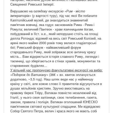
Священної Римської Імперії.
Вирушаємо на о
глядову екскурсію «Рим - місто
імператорів»
(у вартості туру), під час якої Ви побачите
Капітолійський музей, де знаходиться знаменитий
пам'ятник вовчиці, яка годує засновників Рима - Рема і
Ромула; величний Пантеон - храм язичницьким богам,
побудований в ІІст. н.е., який непорушно стоїть на площі
делла Ротонда; відомий на весь світ Римський Колізей, на
арені якого майже 2000 років тому велися гладіаторські
бої; Римський форум - найважливіший форум
стародавнього Риму, який зображає всю античну красу
міста... Вам відкриється історія славного Риму, легенди і
таємниці, що зберігаються в стінах храмів, монументах та
старовинних будівлях...
У вільний час пропонуємо факультативні екскурсії на вибір:
«Подорож до Ватикану»
(36€ + вх. квиток оплачується
додатково, ~3,5 год). Наш шлях веде нас у найменшу
країну у світі, але кожне слово її правителів відгукується в
душах мільйонів християн. Зручно вмостившись на
правому березі Тібру, Ватикан повністю незалежний від
Італії, у нього своя залізниця, своє телебачення, газета,
закони, правила і поліція. Ватикан оголошений ЮНЕСКО
пам'ятником світової культурної спадщини. Ми відвідаємо
Собор Святого Петра, велич і краса якого не мають собі