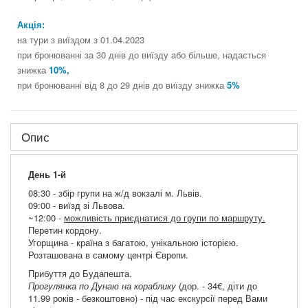
Акція:
на тури з виїздом з 01.04.2023
при бронюванні за 30 днів до виїзду або більше, надається
знижка
10%,
при бронюванні від 8 до 29 днів до виїзду знижка
5%
Опис
День 1-й
08:30 - збір групи на ж/д вокзалі м. Львів.
09:00 - виїзд зі Львова.
~12:00 -
можливість приєднатися до групи по маршруту.
Перетин кордону.
Угорщина - країна з багатою, унікальною історією.
Розташована в самому центрі Європи.
Прибуття до Будапешта.
Прогулянка по Дунаю на кораблику
(дор. - 34€, діти до
11.99 років - безкоштовно) - під час екскурсії перед Вами