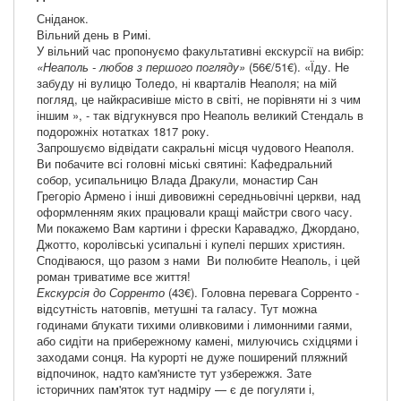
Сніданок.
Вільний день в Римі.
У вільний час пропонуємо факультативні екскурсії на вибір:
«Неаполь - любов з першого погляду»
(56€/51€). «Їду. Не
забуду ні вулицю Толедо, ні кварталів Неаполя; на мій
погляд, це найкрасивіше місто в світі, не порівняти ні з чим
іншим », - так відгукнувся про Неаполь великий Стендаль в
подорожніх нотатках 1817 року.
Запрошуємо відвідати сакральні місця чудового Неаполя.
Ви побачите всі головні міські святині: Кафедральний
собор, усипальницю Влада Дракули, монастир Сан
Грегоріо Армено і інші дивовижні середньовічні церкви, над
оформленням яких працювали кращі майстри свого часу.
Ми покажемо Вам картини і фрески Караваджо, Джордано,
Джотто, королівські усипальні і купелі перших християн.
Сподіваюся, що разом з нами Ви полюбите Неаполь, і цей
роман триватиме все життя!
Екскурсія до Сорренто
(43€). Головна перевага Сорренто -
відсутність натовпів, метушні та галасу. Тут можна
годинами блукати тихими оливковими і лимонними гаями,
або сидіти на прибережному камені, милуючись східцями і
заходами сонця. На курорті не дуже поширений пляжний
відпочинок, надто кам'янисте тут узбережжя. Зате
історичних пам'яток тут надміру — є де погуляти і,