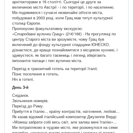
архітекторами в 16 столітті. Сьогодні це друге за
величиною місто Австрії - і по території, і по населенню.
Ми подивимося і сучасні незвичайні об'єкти міста,
побудовані в 2003 році, коли Грац мав титул культурної
столиці Європи.
Пропонуємо факультативну екскурсію:
«Стародавні вулички Грацу»
(21€/16€) - На прогулянці по
центру Старого міста ви зрозумієте, чому Грац був
включений до фонду культурної спадщини ЮНЕСКО,
дізнаєтеся, де краще познайомитися з місцевою кухнею, і
здивуєтеся, як багато таємниць і легенд зберігають
імпозантні палаци і тихі вулички міста.
Переїзд в транзитний готель на території Італії.
Пізнє поселення в готель.
Ніч в готелі.
День 3-й
Сніданок.
Звільнення номерів.
Переїзд до Риму.
Прибуття в Італію... країну контрастів, натхнення, любові...
Як казав відомий італійський композитор Джузеппе Верді:
«Можеш забрати собі весь світ, але залиш мені Італію»...
Ми потрапляємо в чудове місто, яке розкинулося на семи
пагорбах, насичене духом античності і колишньої величі