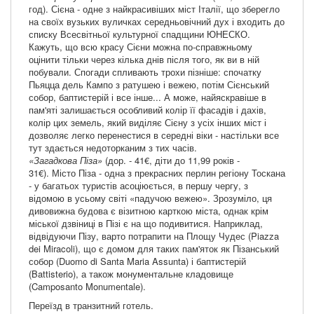
год). Сієна - одне з найкрасивіших міст Італії, що зберегло
на своїх вузьких вуличках середньовічний дух і входить до
списку Всесвітньої культурної спадщини ЮНЕСКО.
Кажуть, що всю красу Сієни можна по-справжньому
оцінити тільки через кілька днів після того, як ви в ній
побували. Спогади спливають трохи пізніше: спочатку
Пьяцца дель Кампо з ратушею і вежею, потім Сієнський
собор, баптистерій і все інше... А може, найяскравіше в
пам'яті залишається особливий колір її фасадів і дахів,
колір цих земель, який виділяє Сієну з усіх інших міст і
дозволяє легко перенестися в середні віки - настільки все
тут здається недоторканим з тих часів.
«Загадкова Піза»
(дор. - 41€, діти до 11,99 років -
31€). Місто Піза - одна з прекрасних перлин регіону Тоскана
- у багатьох туристів асоціюється, в першу чергу, з
відомою в усьому світі «падучою вежею». Зрозуміло, ця
дивовижна будова є візитною карткою міста, однак крім
міської дзвіниці в Пізі є на що подивитися. Наприклад,
відвідуючи Пізу, варто потрапити на Площу Чудес (Piazza
dei Miracoli), що є домом для таких пам'яток як Пізанський
собор (Duomo di Santa Maria Assunta) і баптистерій
(Battisterio), а також монументальне кладовище
(Camposanto Monumentale).
Переїзд в транзитний готель.