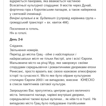
відкриється панорама, яка вважається частиною
Всесвітньої культурної спадщини: 9 мостів через Дунай,
фортечна гора з Королівським палацом, а також набережна
у святковій ілюмінації.
Вечірні купальні в м. Будапешт
(супровід керівника група +
громадський транспорт + вх. квиток 46€).
Поселення в готель.
Ніч в готелі.
День 2-й
Сніданок.
Звільнення номерів.
Переїзд до
міста Грац - одне з найстаріших і
найкрасивіших міст
не тільки Австрії, але і всієї Європи.
Мальовниче місто на річці Мур, яке заворожує своїми
спорудами середньовіччя і романтичними двориками епохи
Ренесанс, просто вразить вас своєю казковою атмосферою
історії та сучасності. Місто яке було обране культурною
столицею Європи 2003 і не випадково, внесене ЮНЕСКО
в список пам'ятників світової культури.
Запрошуємо Вас прогулятись центром цього величного
міста. Імпозантні палаци, чарівні внутрішні дворики,
середньовічні таємні вузькі вулички... як ніби-то в Італії. Не
випадково місто Грац було побудоване італійськими