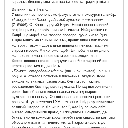
заразом, більше дізнатися про історію та традиції міста.
Вільний час в Неаполі.
У вільний час пропонуємо факультативні екскурсії на вибір:
«Екскурсія на Капрі - райський куточок натхнення»
(71€/66€). О. Капрі - другий Едем! Нескінченно квітучий
острів притягує своїм сяйвом і теплом. Найцікавіше на
Капрі - це море! Кришталево-прозоре, дуже чисте (дно
видно навіть на глибині 8-10 м), пронизливо блакитного
кольору. Також чудова дика природа і пейзажі, висічені
вітром і морем. Ми хочемо, щоб і Ви побачили це дивно
мальовниче місце і повною мірою насолодилися
божественною красою і відчули на собі як чарівний сон
перетворюється в дійсність.
«Помпеї - стародавнє місто»
(30€ + вх. квиток) - в 1979
році н. е. сталося потужне виверження Везувію, який
знищив кілька міст, серед яких був і місто Помпеї,
розташоване біля підніжжя вулкана. Понад півтори тисячі
років Помпеї залишалися похованими під шаром
вулканічного попелу. Організовані археологічні розкопки
розпочаті тут в середині XVIII століття і відразу викликали
великий інтерес не тільки в Італії, але і у всьому світі.
Багато мандрівників прагнули побувати в Помпеях, де
буквально на кожному кроці перебували свідоцтва раптово
обірваного життя античного міста. І зараз цікавість до
Помпеїв не слабшає, щороку його відвідує величезна