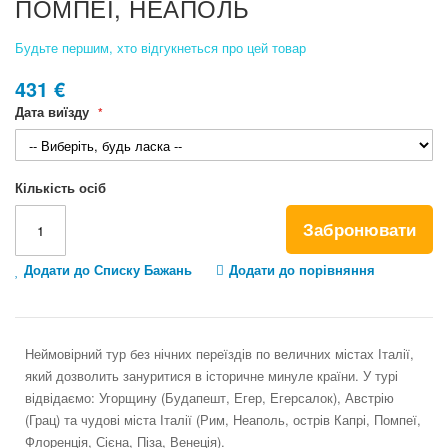
ПОМПЕЇ, НЕАПОЛЬ
the
beginning
of
Будьте першим, хто відгукнеться про цей товар
the
images
431 €
gallery
Дата виїзду
Кількість осіб
Забронювати
Додати до Списку Бажань
Додати до порівняння
Неймовірний тур без нічних переїздів по величних містах Італії,
який дозволить зануритися в історичне минуле країни. У турі
відвідаємо: Угорщину (Будапешт, Егер, Егерсалок), Австрію
(Грац) та чудові міста Італії (Рим, Неаполь, острів Капрі, Помпеї,
Флоренція, Сієна, Піза, Венеція).