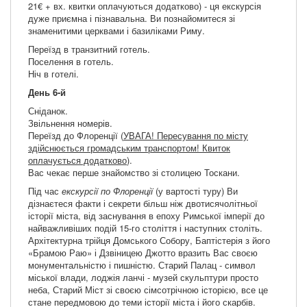
21€ + вх. квитки оплачуються додатково) - ця екскурсія
дуже приємна і пізнавальна. Ви познайомитеся зі
знаменитими церквами і базиліками Риму.
Переїзд в транзитний готель.
Поселення в готель.
Ніч в готелі.
День 6-й
Сніданок.
Звільнення номерів.
Переїзд до Флоренції (
УВАГА! Пересування по місту
здійснюється громадським транспортом! Квиток
оплачується додатково
).
Вас чекає перше знайомство зі столицею Тоскани.
Під час
екскурсії по Флоренції
(у вартості туру) Ви
дізнаєтеся факти і секрети більш ніж двотисячолітньої
історії міста, від заснування в епоху Римської імперії до
найважливіших подій 15-го століття і наступних століть.
Архітектурна трійця Домського Собору, Баптістерія з його
«Брамою Раю» і Дзвіницею Джотто вразить Вас своєю
монументальністю і пишністю. Старий Палац - символ
міської влади, лоджія ланчі - музей скульптури просто
неба, Старий Міст зі своєю сімсотрічною історією, все це
стане передмовою до теми історії міста і його скарбів.