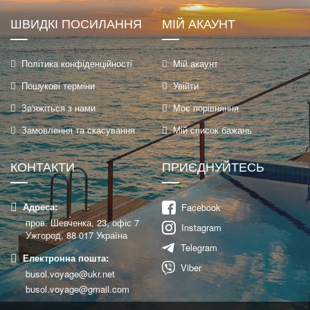
ШВИДКІ ПОСИЛАННЯ
МІЙ АКАУНТ
Політика конфіденційності
Мій акаунт
Пошукові терміни
Увійти
Зв'яжіться з нами
Моє порівняння
Замовлення та скасування
Мій список бажань
КОНТАКТИ
ПРИЄДНУЙТЕСЬ
Адреса:
Facebook
пров. Шевченка, 23, офіс 7
Instagram
Ужгород, 88 017 Україна
Telegram
Електронна пошта:
Viber
busol.voyage@ukr.net
busol.voyage@gmail.com