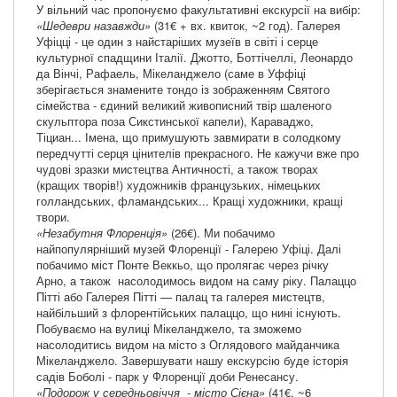
У вільний час пропонуємо факультативні екскурсії на вибір:
«Шедеври назавжди»
(31€ + вх. квиток, ~2 год). Галерея
Уфіцці - це один з найстаріших музеїв в світі і серце
культурної спадщини Італії. Джотто, Боттічеллі, Леонардо
да Вінчі, Рафаель, Мікеланджело (саме в Уффіці
зберігається знамените тондо із зображенням Святого
сімейства - єдиний великий живописний твір шаленого
скульптора поза Сикстинської капели), Караваджо,
Тіциан... Імена, що примушують завмирати в солодкому
передчутті серця цінителів прекрасного. Не кажучи вже про
чудові зразки мистецтва Античності, а також творах
(кращих творів!) художників французьких, німецьких
голландських, фламандських... Кращі художники, кращі
твори.
«Незабутня Флоренція»
(26€). Ми побачимо
найпопулярніший музей Флоренції - Галерею Уфіці. Далі
побачимо міст Понте Веккьо, що пролягає через річку
Арно, а також насолодимось видом на саму ріку. Палаццо
Пітті або Галерея Пітті — палац та галерея мистецтв,
найбільший з флорентійських палаццо, що нині існують.
Побуваємо на вулиці Мікеланджело, та зможемо
насолодитись видом на місто з Оглядового майданчика
Мікеланджело. Завершувати нашу екскурсію буде історія
садів Боболі - парк у Флоренції доби Ренесансу.
«Подорож у середньовіччя - місто Сієна»
(41€, ~6