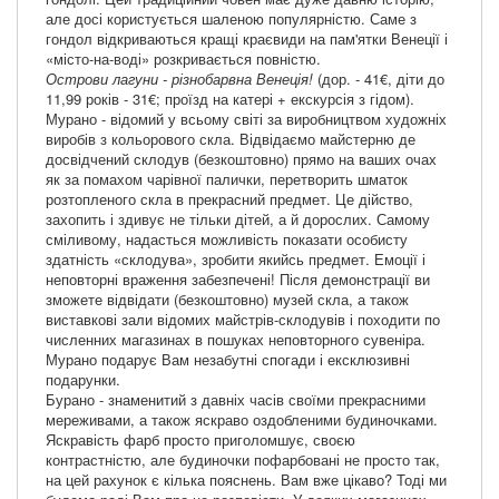
але досі користується шаленою популярністю. Саме з
гондол відкриваються кращі краєвиди на пам'ятки Венеції і
«місто-на-воді» розкривається повністю.
Острови лагуни - різнобарвна Венеція!
(дор. - 41€, діти до
11,99 років - 31€; проїзд на катері + екскурсія з гідом).
Мурано - відомий у всьому світі за виробництвом художніх
виробів з кольорового скла. Відвідаємо майстерню де
досвідчений склодув (безкоштовно) прямо на ваших очах
як за помахом чарівної палички, перетворить шматок
розтопленого скла в прекрасний предмет. Це дійство,
захопить і здивує не тільки дітей, а й дорослих. Самому
сміливому, надасться можливість показати особисту
здатність «склодува», зробити якийсь предмет. Емоції і
неповторні враження забезпечені! Після демонстрації ви
зможете відвідати (безкоштовно) музей скла, а також
виставкові зали відомих майстрів-склодувів і походити по
численних магазинах в пошуках неповторного сувеніра.
Мурано подарує Вам незабутні спогади і ексклюзивні
подарунки.
Бурано - знаменитий з давніх часів своїми прекрасними
мереживами, а також яскраво оздобленими будиночками.
Яскравість фарб просто приголомшує, своєю
контрастністю, але будиночки пофарбовані не просто так,
на цей рахунок є кілька пояснень. Вам вже цікаво? Тоді ми