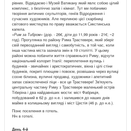
рівних. Відвідаємо і Музей Ватикану який явлє собою цілий
комплекс, з безліччю залів і кімнат. Тут ми побачимо
творіння античних скульпторів, геніїв Відродження і
сучасних художників. Але перлиною цієї скарбниці
світового мистецтва по праву вважається Сикстинська
капела.
«Рим за Тибром»
(дор. - 26€, діти до 11,99 років - 21€; ~2
год). Прогулянка по району Рима Трастевере, який зберіг
свій первозданний вигляд і самобутність, в той час, коли
інша частина міста зазнала змін в 19 столітті. У цьому
районі можна побачити життя справжнього Риму, відчути
національний колорит Італії: переплетення вулиць і
будинків - звичайних і аристократичних, вікна і цілі стіни
будинків, покриті плющем і повоєм, розвішана через вулиці
сохне білизна, вуличні продавці, художники і апетитний
запах свіжоспеченої піци - все це Трастевере! Зв'язують
центральну частину Риму з Трастевере маленький острів
Тіберіна і два найдавніших мости: міст Фабриція,
побудований в 62 р. до н.е. і залишився до наших днів
майже в колишньому вигляді і міст Цестія (46 р. до н.е.).
Пізнє поселення в готель.
Ніч в готелі.
День 4-й