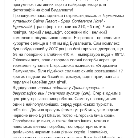
прогулянок і активних ігор та найкраще місце для
фотографій на фоні Будапешту!
Пропонуємо насолодитися і отримати
релакс в Термальних
купальнях Saliris Resort - Spa& Conference Hotel -
Egerszalók
(трансфер + вх. квиток 31€, ~3 год). Чисте
повітря, гарний ландшафт, сосновий ліс і великий
комплекс з лікувальною водою. Егерсалок - це невелике
курортне селище в 140 км від Будапешта. Сам комплекс
був побудований у 2007 році на базі гарячого джерела, що
б'є на поверхню з глибини 410 м. Температура води + 68°C.
Стікаючи вниз, вона створила соляні пагорби через що
термальні купальні Егерссалока називають «Угорським
Памуккале». Біля підніжжя соляних схилів розташовані 17
критих і відкритих басейнів, джакузі, водні гірки, ванна з
перлами і басейни для дітей.
Відвідування
винних підвалів у Долині красунь з
дегустацією вин і смачного гуляшу
(29€). Єгер є одним з
центрів угорського виноробства. Саме тут знаходиться
один з найпопулярніших, серед українських туристів,
об'єктів - Долина красунь (саме тут роблять, усім відоме
червоне вино Egri bikavér, тобто «Егерська бича кров».
Спробувати це вино, а також багато інших, можна в
невеликих винних погребах, господар пригостить
декількома чарками вина різних сортів, і звичайно,
угорськими національними стравами. Крім Egri bikavér тут