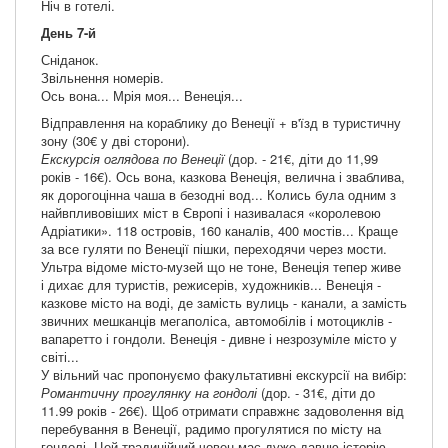
Ніч в готелі.
День 7-й
Сніданок.
Звільнення номерів.
Ось вона... Мрія моя... Венеція...
Відправлення на кораблику до Венеції + в'їзд в туристичну
зону (30€ у дві сторони).
Екскурсія оглядова по Венеції
(дор. - 21€, діти до 11,99
років - 16€). Ось вона, казкова Венеція, велична і зваблива,
як дорогоцінна чаша в безодні вод... Колись була одним з
найвпливовіших міст в Європі і називалася «королевою
Адріатики». 118 островів, 160 каналів, 400 мостів... Краще
за все гуляти по Венеції пішки, переходячи через мости.
Ультра відоме місто-музей що не тоне, Венеція тепер живе
і дихає для туристів, режисерів, художників... Венеція -
казкове місто на воді, де замість вулиць - канали, а замість
звичних мешканців мегаполіса, автомобілів і мотоциклів -
вапаретто і гондоли. Венеція - дивне і незрозуміле місто у
світі...
У вільний час пропонуємо факультативні екскурсії на вибір:
Романтичну прогулянку на гондолі
(дор. - 31€, діти до
11.99 років - 26€). Щоб отримати справжнє задоволення від
перебування в Венеції, радимо прогулятися по місту на
гондолі. Цей традиційний човен має дуже давню історію,