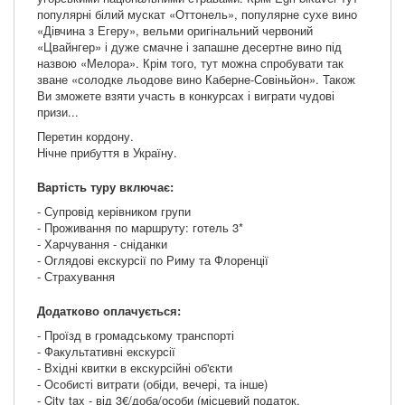
популярні білий мускат «Оттонель», популярне сухе вино
«Дівчина з Егеру», вельми оригінальний червоний
«Цвайнгер» і дуже смачне і запашне десертне вино під
назвою «Мелора». Крім того, тут можна спробувати так
зване «солодке льодове вино Каберне-Совіньйон». Також
Ви зможете взяти участь в конкурсах і виграти чудові
призи...
Перетин кордону.
Нічне прибуття в Україну.
Вартість туру включає:
- Супровід керівником групи
- Проживання по маршруту: готель 3*
- Харчування - сніданки
- Оглядові екскурсії по Риму та Флоренції
- Страхування
Додатково оплачується:
- Проїзд в громадському транспорті
- Факультативні екскурсії
- Вхідні квитки в екскурсійні об'єкти
- Особисті витрати (обіди, вечері, та інше)
- City tax - від 3€/доба/особи (місцевий податок,