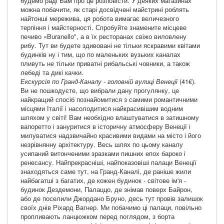
будемо раді Вам про це розповісти. У деяких магазинах
можна побачити, як старі досвідчені майстрині роблять
найтонші мережива, ця робота вимагає величезного
терпіння і майстерності. Спробуйте знамените місцеве
печиво «Buranello", а в їх ресторанах свіжо виловлену
рибу. Тут ви будете здивовані не тільки яскравими квітами
будинків ну і тим, що по маленьких вузьких каналах
пливуть не тільки приватні рибальські човники, а також
лебеді та дикі качки.
Екскурсія по Гранд-Каналу - головній вулиці Венеції
(41€).
Ви не пошкодуєте, що вибрали дану прогулянку, це
найкращий спосіб познайомитися з самими романтичними
місцями Італії і насолодитися найкрасивішим водним
шляхом у світі! Вам необхідно влаштуватися в затишному
вапоретто і зануритися в історичну атмосферу Венеції і
милуватися надзвичайно красивими видами на місто і його
незрівнянну архітектуру. Весь шлях по цьому каналу
усипаний витонченими зразками пишних епох бароко і
ренесансу. Найпрекрасніші, найпоказовіші палаци Венеції
знаходяться саме тут, на Гранд-Каналі, де раніше жили
найбагатші з багатих, де кожен будинок - світове ім'я -
будинок Дездемони, Палаццо, де знімав поверх Байрон,
або де поселили Джордано Бруно, десь тут провів залишок
своїх днів Ріхард Вагнер. Ми побачимо ці палаци, повільно
пропливають ланцюжком перед поглядом, з борта