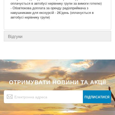
оплачується в автобусі керівнику групи за вимоги готелю)
- Обов'язкова доплата за оренду радіоприймача з
навушниками для екскурсій - 2€/день (оплачується в
автобусі керівнику групи)
Відгуки
ОТРИМУВАТИ НОВИНИ ТА АКЦІЇ
Підпишіться
на
ПІДПИСАТИСЯ
нашу
розсилку
новин: