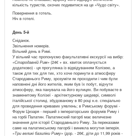
кількість туристів, охочих подивитися на це «Чудо світу».
Повернення в готель.
Ніч в готелі.
День 5-й
Сніданок.
Звільнення номерів.
Вільний день в Римі.
У вільний час пропонуємо факультативні екскурсії на вибір:
«Стародавній Рим»
(24€ + вх. квиток оплачується
додатково) - ця прогулянка із відвідуванням Колізею, а
також для тих для тих, хто хоче поринути в атмосферу
Стародавнього Риму, зрозуміти як проходили і чим були
наповнені дні його жителів, яким був їх побут, відчути
атмосферу, яка панувала на його вулицях. Ви побуваєте в
знаменитому Колізеї - архітектурному шедеврі, символі
італійської столиці, збудованому в 80 році н.е. спеціально
для проведення кривавих уявлень; в Римському форумі -
Форум Цезаря - перший з імператорських форумів Риму і
на горбі Палатин. Палатинский пагорб має величезне
значення для історії Стародавнього Риму. За переказами
саме на палатинському пагорбі і виникла могутня імперія.
«Три великі базиліки Риму»
(дор. - 26€, діти до 11,99 років -