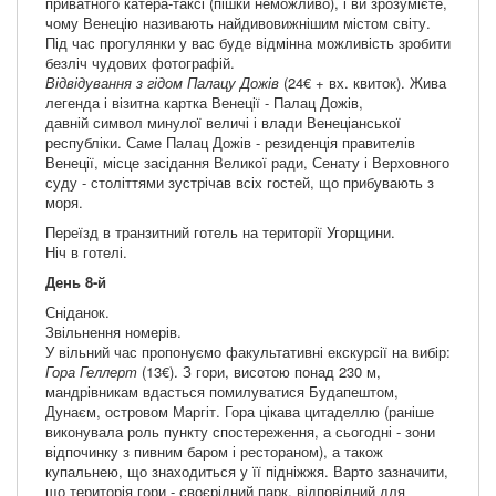
приватного катера-таксі (пішки неможливо), і ви зрозумієте,
чому Венецію називають найдивовижнішим містом світу.
Під час прогулянки у вас буде відмінна можливість зробити
безліч чудових фотографій.
Відвідування з гідом Палацу Дожів
(24€ + вх. квиток). Жива
легенда і візитна картка Венеції - Палац Дожів,
давній символ минулої величі і влади Венеціанської
республіки. Саме Палац Дожів - резиденція правителів
Венеції, місце засідання Великої ради, Сенату і Верховного
суду - століттями зустрічав всіх гостей, що прибувають з
моря.
Переїзд в транзитний готель на території Угорщини.
Ніч в готелі.
День 8-й
Сніданок.
Звільнення номерів.
У вільний час пропонуємо факультативні екскурсії на вибір:
Гора Геллерт
(13€). З гори, висотою понад 230 м,
мандрівникам вдасться помилуватися Будапештом,
Дунаєм, островом Маргіт. Гора цікава цитаделлю (раніше
виконувала роль пункту спостереження, а сьогодні - зони
відпочинку з пивним баром і рестораном), а також
купальнею, що знаходиться у її підніжжя. Варто зазначити,
що територія гори - своєрідний парк, відповідний для