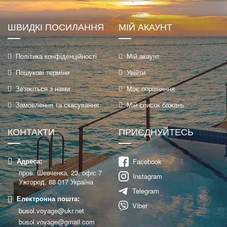
новин:
ШВИДКІ ПОСИЛАННЯ
МІЙ АКАУНТ
Політика конфіденційності
Мій акаунт
Пошукові терміни
Увійти
Зв'яжіться з нами
Моє порівняння
Замовлення та скасування
Мій список бажань
КОНТАКТИ
ПРИЄДНУЙТЕСЬ
Адреса:
Facebook
пров. Шевченка, 23, офіс 7
Instagram
Ужгород, 88 017 Україна
Telegram
Електронна пошта:
Viber
busol.voyage@ukr.net
busol.voyage@gmail.com