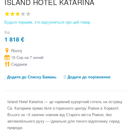
ISLAND HOTEL KATARINA
to
the
beginning
60
100
% of
of
Будьте першим, хто відгукнеться про цей товар
the
images
Від
gallery
1 818 €
Rovinj
15 Сер на 7 ночей
Сніданок
Додати до Списку Бажань
Додати до порівняння
Island Hotel Katarina — це чарівний курортний готель на острівці
Св. Катерини прямо біля історичного центру Ровіня в Хорватії.
Всього за ~5 хвилин човном від Старого міста Ровіня, без
автомобільного руху — ідеально для тихого відпочинку серед
природи.