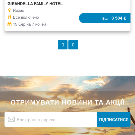
GIRANDELLA FAMILY HOTEL
Rabac
Все включено
3 584 €
Від
15 Сер на 7 ночей
ОТРИМУВАТИ НОВИНИ ТА АКЦІЇ
Підпишіться
на
ПІДПИСАТИСЯ
нашу
розсилку