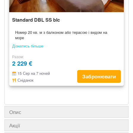
Standard DBL SS blc
Номер 20 кв. м з балконом або терасою і видом на
море
Дізнатись більше
Разом
2 229 €
15 Сер на 7 ночей
Забронювати
Сніданок
Опис
Акції