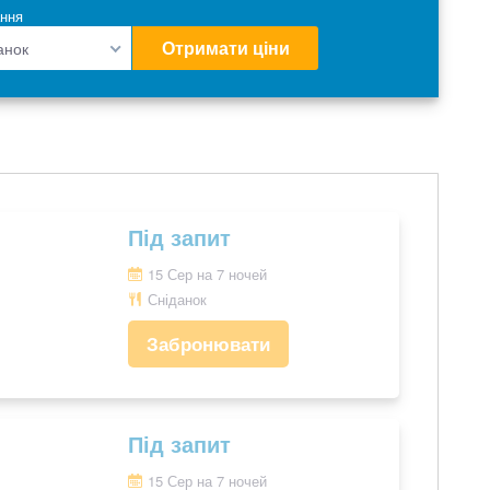
ння
Отримати ціни
анок
Під запит
15 Сер на 7 ночей
Сніданок
Забронювати
Під запит
15 Сер на 7 ночей