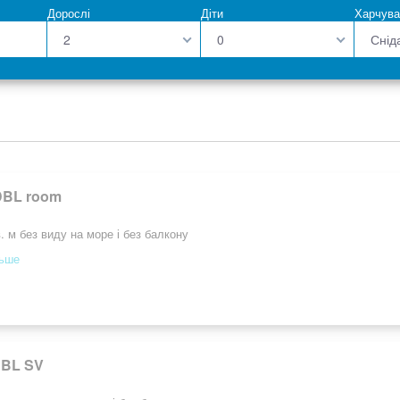
Дорослі
Діти
Харчува
2
0
Снід
DBL room
. м без виду на море і без балкону
льше
DBL SV