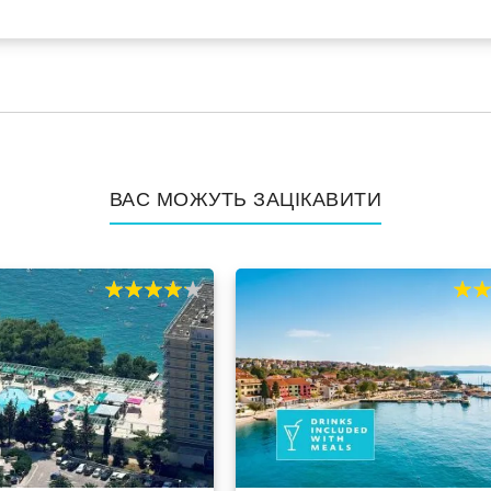
ВАС МОЖУТЬ ЗАЦІКАВИТИ
80%
100
60%
10
% of
% of