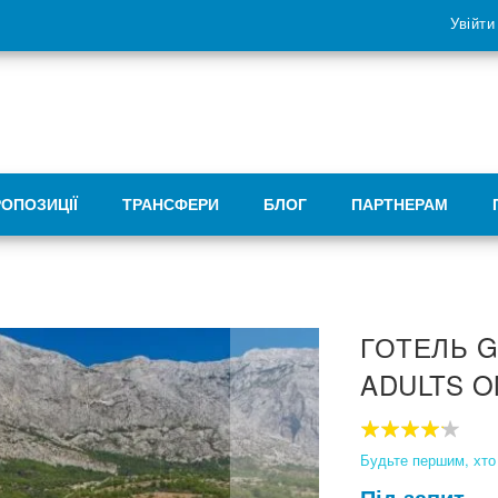
Увійти
РОПОЗИЦІЇ
ТРАНСФЕРИ
БЛОГ
ПАРТНЕРАМ
ГОТЕЛЬ G
ADULTS O
80
100
% of
Будьте першим, хто 
Під запит