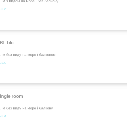
. м з видом на море і без балкону
льше
BL blc
. м без виду на море і балконом
льше
ingle room
. м без виду на море і балкону
льше