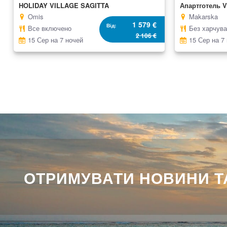
HOLIDAY VILLAGE SAGITTA
Апартготель V
Omis
Makarska
1 579 €
Від
Все включено
Без харчув
2 106 €
15 Сер на 7 ночей
15 Сер на 7
ОТРИМУВАТИ НОВИНИ ТА