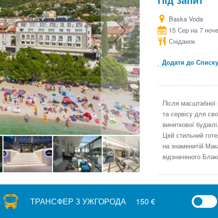
Baska Voda
15 Сер на 7 ноч
Сніданок
Додати до Списк
Після масштабної р
та сервісу для сво
виняткової будівлі
Цей стильний готе
на знаменитій Мака
відзначеного Блак
ТРАНСФЕР З УЖГОРОДА
150 €