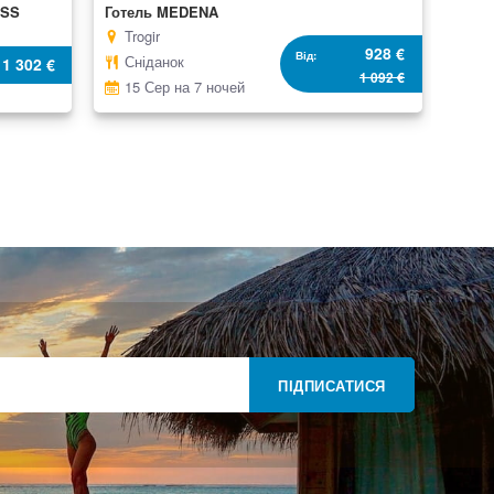
ESS
Готель MEDENA
Trogir
928 €
Від
Сніданок
1 302 €
1 092 €
15 Сер на 7 ночей
ПІДПИСАТИСЯ