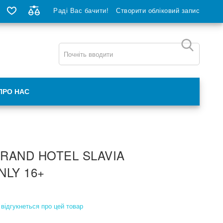
Раді Вас бачити!
Створити обліковий запис
ПРО НАС
RAND HOTEL SLAVIA
NLY 16+
відгукнеться про цей товар