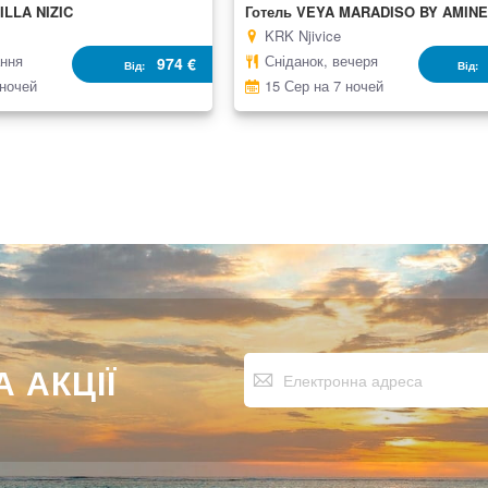
ILLA NIZIC
Готель VEYA MARADISO BY AMIN
KRK Njivice
ання
Сніданок, вечеря
974 €
Від
Від
 ночей
15 Сер на 7 ночей
Підпишіться
 АКЦІЇ
на
нашу
розсилку
новин: