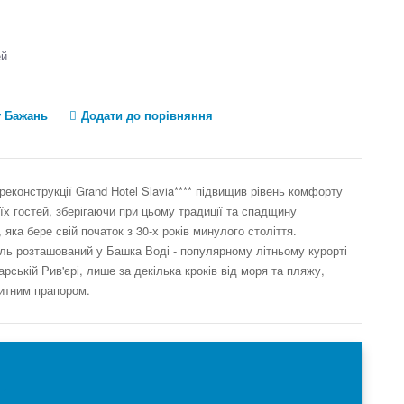
ей
у Бажань
Додати до порівняння
еконструкції Grand Hotel Slavia**** підвищив рівень комфорту
їх гостей, зберігаючи при цьому традиції та спадщину
, яка бере свій початок з 30-х років минулого століття.
ль розташований у Башка Воді - популярному літньому курорті
рській Рив'єрі, лише за декілька кроків від моря та пляжу,
итним прапором.