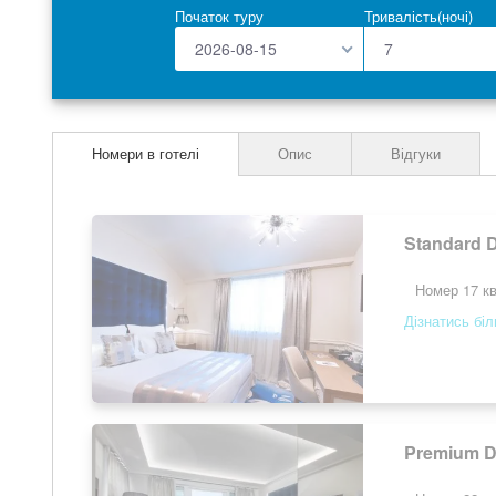
the
Початок туру
Тривалість(ночі)
images
gallery
2026-08-15
Номери в готелі
Опис
Відгуки
Standard 
Номер 17 кв
Дізнатись бі
Premium 