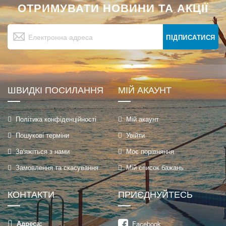
ОТРИМУВАТИ НОВИНИ ТА АКЦІЇ
Підпишіться
на
ПІДПИСАТИСЯ
нашу
розсилку
новин:
ШВИДКІ ПОСИЛАННЯ
МІЙ АКАУНТ
Політика конфіденційності
Мій акаунт
Пошукові терміни
Увійти
Зв'яжіться з нами
Моє порівняння
Замовлення та скасування
Мій список бажань
КОНТАКТИ
ПРИЄДНУЙТЕСЬ
Адреса:
Facebook