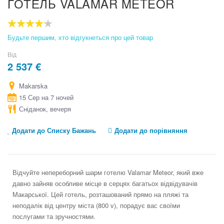
ГОТЕЛЬ VALAMAR METEOR
to
the
beginning
80
100
% of
of
Будьте першим, хто відгукнеться про цей товар
the
images
Від
gallery
2 537 €
Makarska
15 Сер на 7 ночей
Сніданок, вечеря
Додати до Списку Бажань
Додати до порівняння
Відчуйте непереборний шарм готелю Valamar Meteor, який вже
давно зайняв особливе місце в серцях багатьох відвідувачів
Макарської. Цей готель, розташований прямо на пляжі та
неподалік від центру міста (800 v), порадує вас своїми
послугами та зручностями.