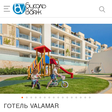
Skip
to
Content
Skip
to
the
end
of
the
images
gallery
Skip
ГОТЕЛЬ VALAMAR
to