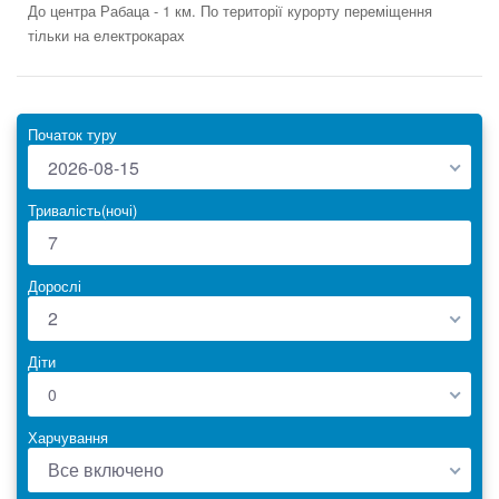
До центра Рабаца - 1 км. По території курорту переміщення
тільки на електрокарах
Початок туру
2026-08-15
Тривалість(ночі)
Дорослі
2
Діти
0
Харчування
Все включено