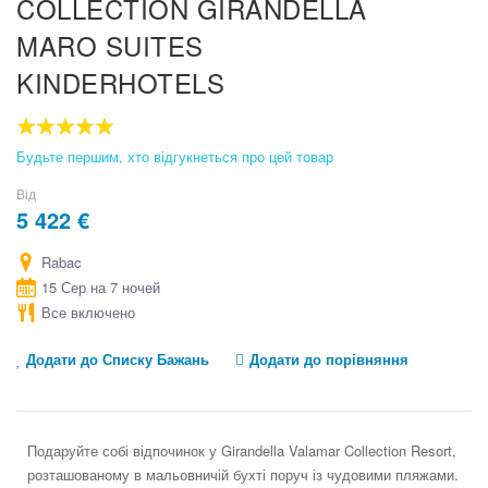
COLLECTION GIRANDELLA
the
beginning
MARO SUITES
of
the
KINDERHOTELS
images
gallery
100
100
% of
Будьте першим, хто відгукнеться про цей товар
Від
5 422 €
Rabac
15 Сер на 7 ночей
Все включено
Додати до Списку Бажань
Додати до порівняння
Подаруйте собі відпочинок у Girandella Valamar Collection Resort,
розташованому в мальовничій бухті поруч із чудовими пляжами.