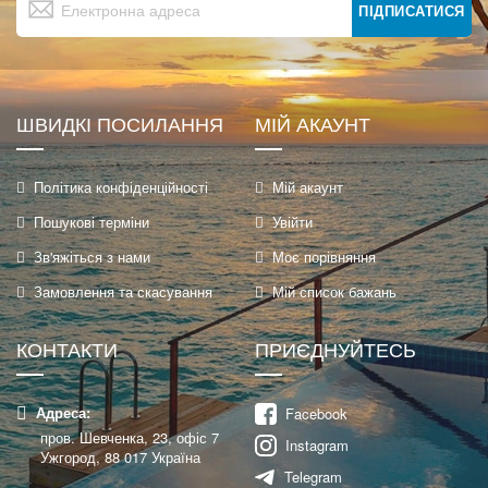
на
ПІДПИСАТИСЯ
нашу
розсилку
новин:
ШВИДКІ ПОСИЛАННЯ
МІЙ АКАУНТ
Політика конфіденційності
Мій акаунт
Пошукові терміни
Увійти
Зв'яжіться з нами
Моє порівняння
Замовлення та скасування
Мій список бажань
КОНТАКТИ
ПРИЄДНУЙТЕСЬ
Адреса:
Facebook
пров. Шевченка, 23, офіс 7
Instagram
Ужгород, 88 017 Україна
Telegram