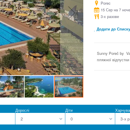
Porec
15 Сер на 7 ноч
3-х разове
Додати до Списк
Sunny Poreč by Val
пляжної відпустки 
Дорослі
Діти
Харчува
2
0
3-х 