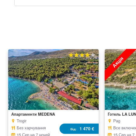
Акція
80%
100
% of
Апартаменти MEDENA
Готель LA LU
Trogir
Pag
Без харчування
Все включе
1 470 €
Від
15 Сер на 7 ночей
15 Сер на 7