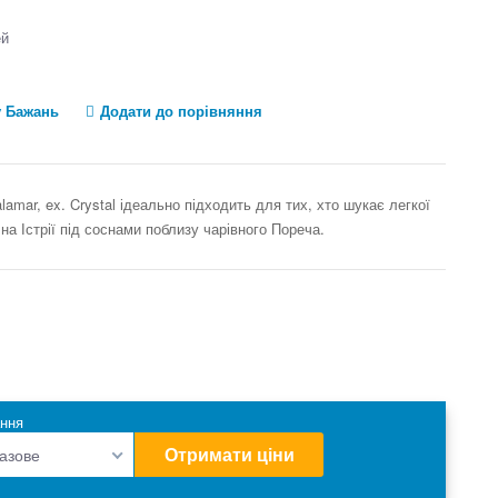
ей
у Бажань
Додати до порівняння
amar, ex. Crystal ідеально підходить для тих, хто шукає легкої
на Істрії під соснами поблизу чарівного Пореча.
ння
Отримати ціни
разове