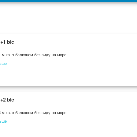
+1 blc
 м кв. з балконом без виду на море
льше
+2 blc
 м кв. з балконом без виду на море
льше