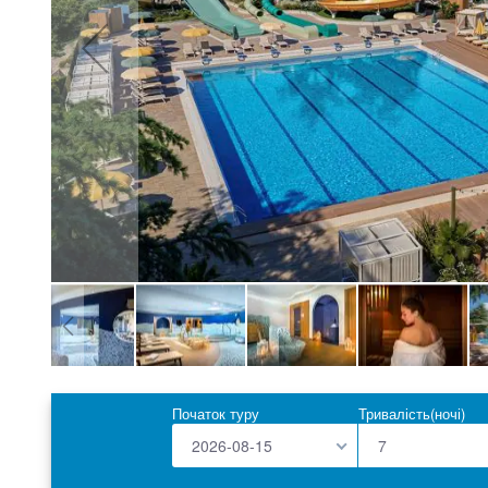
Skip
to
Початок туру
Тривалість(ночі)
the
beginning
2026-08-15
of
the