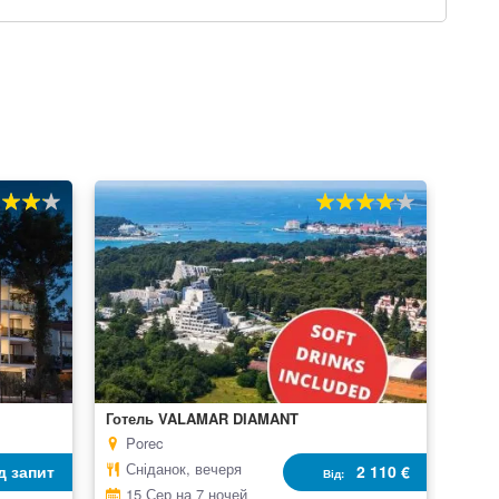
0
80%
100
% of
Готель VALAMAR DIAMANT
Porec
Сніданок, вечеря
д запит
2 110 €
Від
15 Сер на 7 ночей