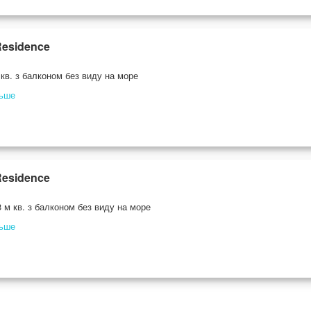
Residence
кв. з балконом без виду на море
льше
Residence
 м кв. з балконом без виду на море
льше