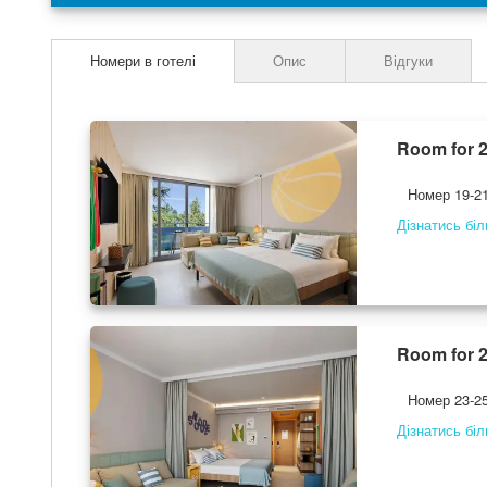
images
gallery
Номери в готелі
Опис
Відгуки
Room for 2
Номер 19-21
Дізнатись бі
Room for 2
Номер 23-25
Дізнатись бі