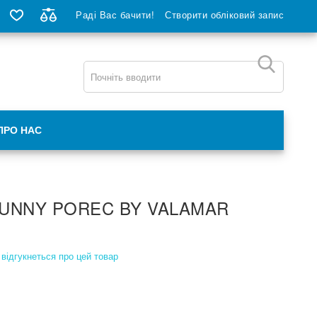
Раді Вас бачити!
Створити обліковий запис
ПРО НАС
UNNY POREC BY VALAMAR
відгукнеться про цей товар