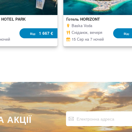
D HOTEL PARK
Готель HORIZONT
Baska Voda
Сніданок, вечеря
1 667 €
Від
Від
 ночей
15 Сер на 7 ночей
Підпишіться
 АКЦІЇ
на
нашу
розсилку