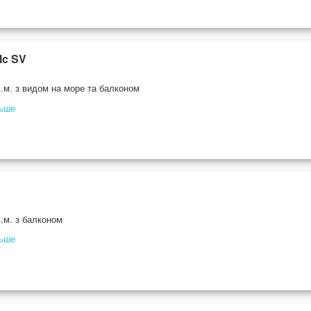
lc SV
.м. з видом на море та балконом
льше
.м. з балконом
льше