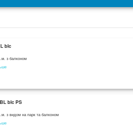
L blc
.м. з балконом
льше
BL blc PS
.м. з видом на парк та балконом
льше