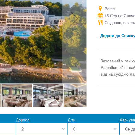
Porec
15 Сер на 7 ноч
Сніданок, вечер
Додати до Списк
Захований у глибок
Parentium 4* є на
вид на сусідню ла
Дорослі
Діти
Харчува
2
0
Снід