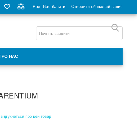
Раді Вас бачити!
Створити обліковий запис
ПРО НАС
ARENTIUM
відгукнеться про цей товар