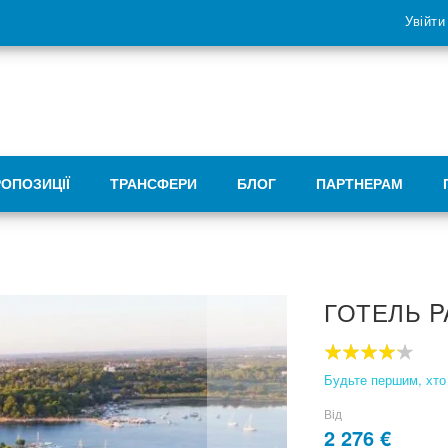
Увійти
РОПОЗИЦІЇ
ТРАНСФЕРИ
БЛОГ
ПАРТНЕРАМ
ГОТЕЛЬ P
80
100
% of
Будьте першим, хто 
Від
2 276 €