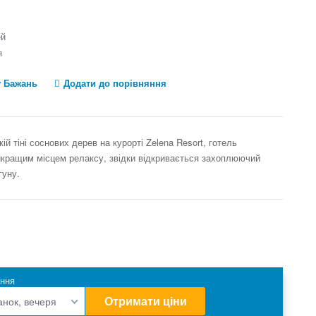
ей
я
у Бажань
Додати до порівняння
ій тіні соснових дерев на курорті Zelena Resort, готель
йкращим місцем релаксу, звідки відкривається захоплюючий
гуну.
ння
Отримати ціни
анок, вечеря