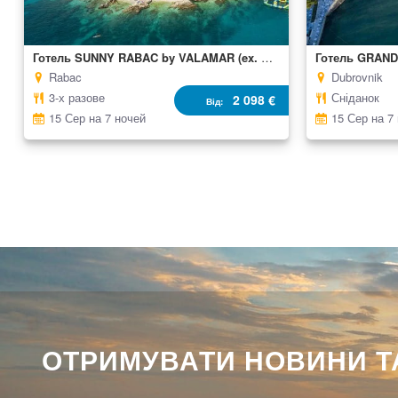
Готель SUNNY RABAC by VALAMAR (ex. Allegro)
Готель GRAN
Rabac
Dubrovnik
3-х разове
Сніданок
2 098 €
Від
15 Сер на 7 ночей
15 Сер на 7
ОТРИМУВАТИ НОВИНИ ТА