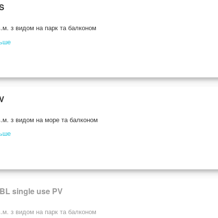
PS
.м. з видом на парк та балконом
льше
SV
.м. з видом на море та балконом
льше
BL single use PV
.м. з видом на парк та балконом