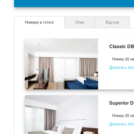
the
images
gallery
Номери в готелі
Опис
Відгуки
Classic DB
Номер 25 кв
Дізнатись бі
Superior D
Номер 25 кв
Дізнатись бі