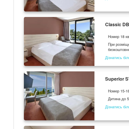
Classic D
Номер 18 кв
При розміще
безкоштовн
Дізнатись бі
Superior S
Номер 15-18
Дитина до 5
Дізнатись бі