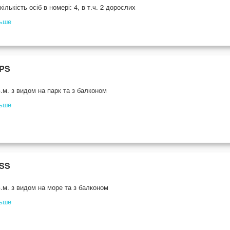
ількість осіб в номері: 4, в т.ч. 2 дорослих
льше
 PS
.м. з видом на парк та з балконом
льше
 SS
.м. з видом на море та з балконом
льше