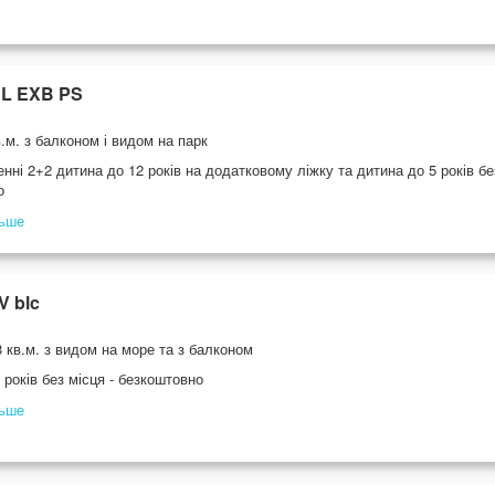
BL EXB PS
.м. з балконом і видом на парк
нні 2+2 дитина до 12 років на додатковому ліжку та дитина до 5 років без
о
льше
V blc
 кв.м. з видом на море та з балконом
 років без місця - безкоштовно
льше