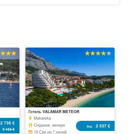
0
80%
100
% of
Готель VALAMAR METEOR
Makarska
2 736 €
Сніданок, вечеря
2 537 €
Від
3 166 €
15 Сер на 7 ночей