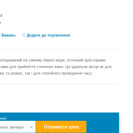
ей
я
у Бажань
Додати до порівняння
озташований на самому березі моря, оточений просторими
нами для прийняття сонячних ванн. Це ідеальне місце як для
ку та розваг, так і для спокійного проведення часу.
ння
Отримати ціни
анок, вечеря