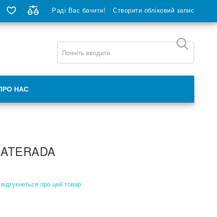
Раді Вас бачити!
Створити обліковий запис
ПРО НАС
MATERADA
відгукнеться про цей товар