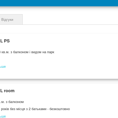
Відгуки
BL PS
 кв.м. з балконом і видом на парк
льше
BL room
.м. з балконом
 років без місця з 2 батьками - безкоштовно
льше