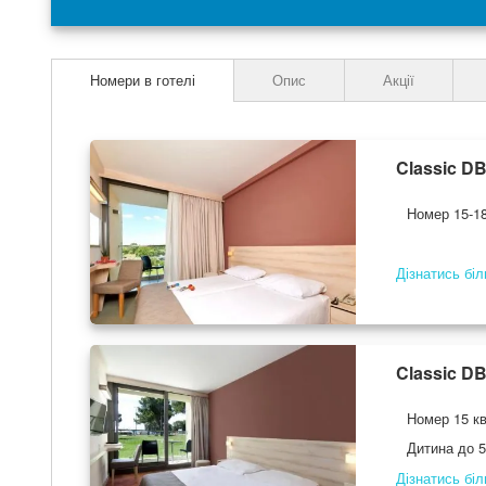
the
images
gallery
Номери в готелі
Опис
Акції
Classic D
Номер 15-18
Дізнатись бі
Classic D
Номер 15 кв
Дитина до 5
Дізнатись бі