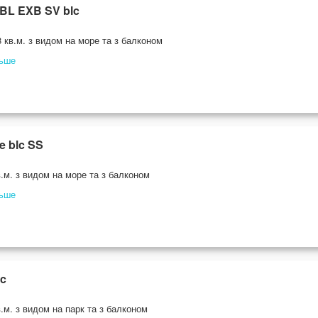
DBL EXB SV blc
 кв.м. з видом на море та з балконом
льше
te blc SS
.м. з видом на море та з балконом
льше
lc
.м. з видом на парк та з балконом