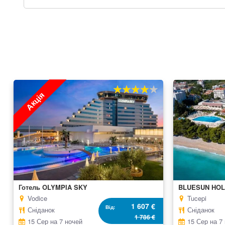
Акція
80%
100
% of
Готель OLYMPIA SKY
BLUESUN HOL
Vodice
Tucepi
1 607 €
Від
Сніданок
Сніданок
1 786 €
15 Сер на 7 ночей
15 Сер на 7