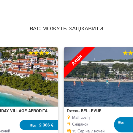
ВАС МОЖУТЬ ЗАЦІКАВИТИ
Акція
80%
100
100%
10
% of
% of
IDAY VILLAGE AFRODITA
Готель BELLEVUE
Mali Losinj
Від
Сніданок
2 386 €
Від
 ночей
15 Сер на 7 ночей