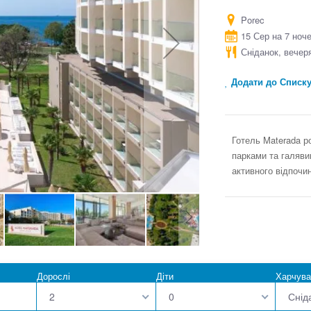
Porec
15 Сер на 7 ноч
Сніданок, вечер
Додати до Списк
Готель Materada р
парками та галяви
активного відпочин
Дорослі
Діти
Харчува
2
0
Снід