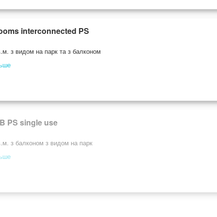
ooms interconnected PS
.м. з видом на парк та з балконом
льше
B PS single use
.м. з балконом з видом на парк
льше