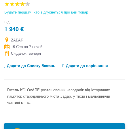
the
beginning
80
100
% of
of
Будьте першим, хто відгукнеться про цей товар
the
images
Від
gallery
1 940 €
ZADAR
15 Сер на 7 ночей
Сніданок, вечеря
Додати до Списку Бажань
Додати до порівняння
Готель KOLOVARE розташований неподалік від історичних
пам'яток стародавнього міста Задар, у тихій і мальовничій
частині міста.