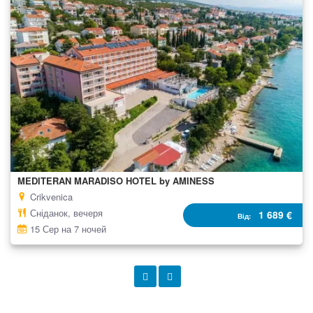
60%
100
% of
MEDITERAN MARADISO HOTEL by AMINESS
Crikvenica
Сніданок, вечеря
1 689 €
Від
15 Сер на 7 ночей