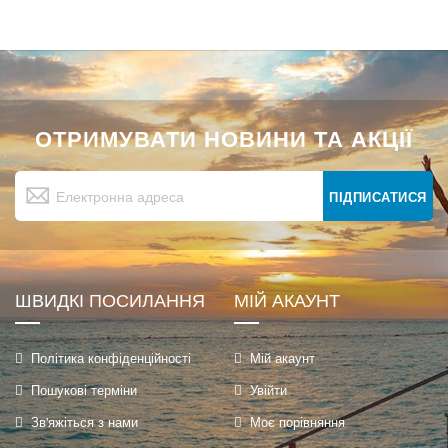
ОТРИМУВАТИ НОВИНИ ТА АКЦІЇ
Підпишіться
на
ПІДПИСАТИСЯ
нашу
розсилку
новин:
ШВИДКІ ПОСИЛАННЯ
МІЙ АКАУНТ
Політика конфіденційності
Мій акаунт
Пошукові терміни
Увійти
Зв'яжіться з нами
Моє порівняння