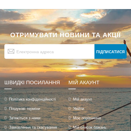
ОТРИМУВАТИ НОВИНИ ТА АКЦІЇ
Підпишіться
на
ПІДПИСАТИСЯ
нашу
розсилку
новин:
ШВИДКІ ПОСИЛАННЯ
МІЙ АКАУНТ
Політика конфіденційності
Мій акаунт
Пошукові терміни
Увійти
Зв'яжіться з нами
Моє порівняння
Замовлення та скасування
Мій список бажань