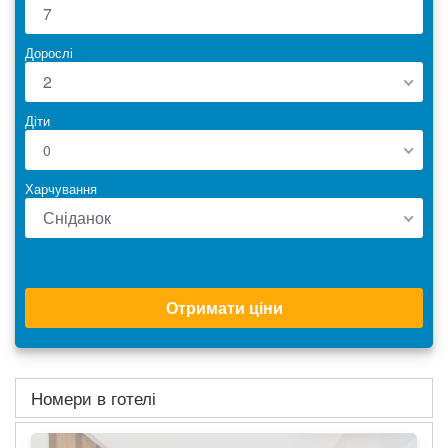
Дорослі
2
Діти
0
Харчування
Сніданок
Отримати ціни
Номери в готелі