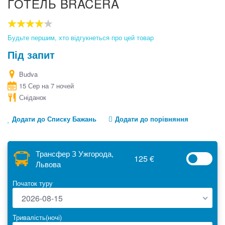
ГОТЕЛЬ BRACERA
to
the
beginning
80
100
% of
of
Будьте першим, хто відгукнеться про цей товар
the
Під запит
images
gallery
Budva
15 Сер на 7 ночей
Сніданок
Додати до Списку Бажань
Додати до порівняння
Трансфер З Ужгорода,
125 €
Львова
Початок туру
2026-08-15
Тривалість(ночі)