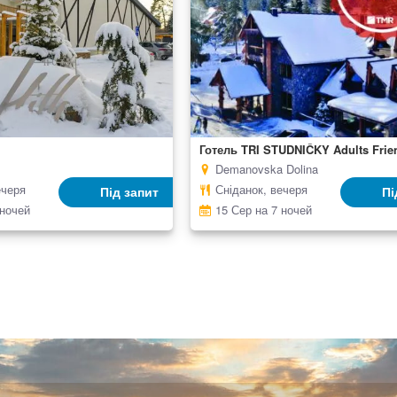
Готель TRI STUDNIČKY Adults Frie
Demanovska Dolina
ечеря
Сніданок, вечеря
Під запит
Пі
 ночей
15 Сер на 7 ночей