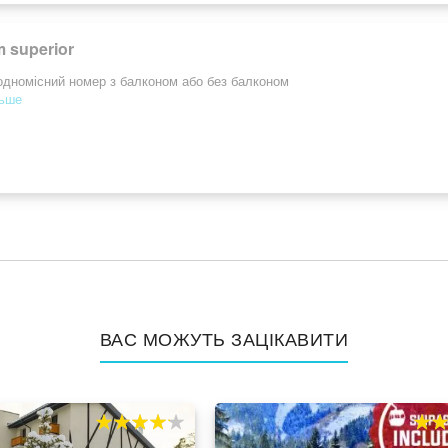
 superior
дномісний номер з балконом або без балконом
льше
ВАС МОЖУТЬ ЗАЦІКАВИТИ
80%
100
80%
10
% of
% of