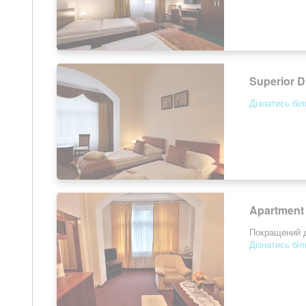
Superior 
Дізнатись бі
Apartment 
Покращений д
Дізнатись бі