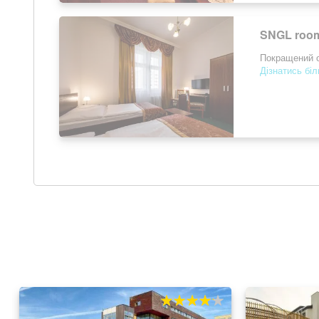
SNGL room
Покращений о
Дізнатись бі
80%
100
% of