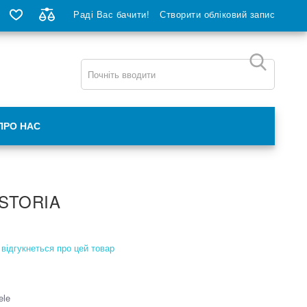
Раді Вас бачити!
Створити обліковий запис
ПРО НАС
STORIA
відгукнеться про цей товар
ele