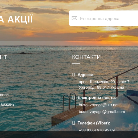
Підпишіться
 АКЦІЇ
на
нашу
розсилку
новин:
УНТ
КОНТАКТИ
Адреса:
пров. Шевченка, 23, офіс 7
Ужгород, 88 017 Україна
няння
Електронна пошта:
 бажань
busol.voyage@ukr.net
busol.voyage@gmail.com
Телефон (Viber):
+38 (066) 970 95 69