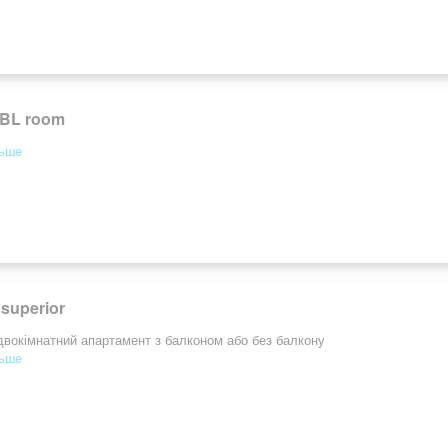
DBL room
льше
superior
вокімнатний апартамент з балконом або без балкону
льше