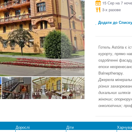
15 Сер на 7 ноч
3-х разове
Додати до Списк
Готель Astória є 
курорту, прямо на
оздобленні фасаду
епохи неоренесанс
Balneptherapy.
Джерела мінеральн
різних захворюван
дихальних шляхів 
жіночих; опорнорух
онкологічних; про
Дорослі
Діти
Харчува