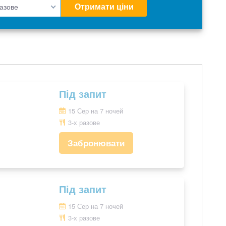
Отримати ціни
разове
Під запит
15 Сер на 7 ночей
3-х разове
Забронювати
Під запит
15 Сер на 7 ночей
3-х разове