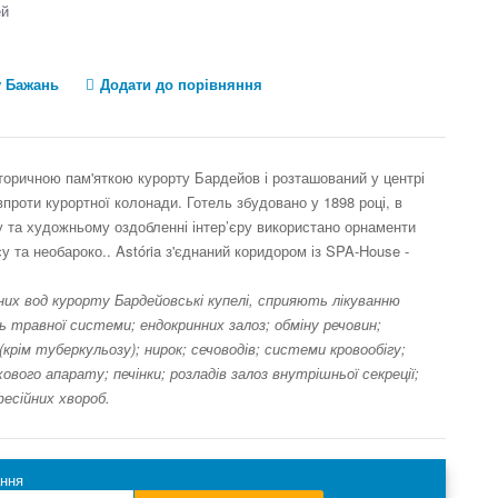
ей
у Бажань
Додати до порівняння
історичною пам'яткою курорту Бардейов і розташований у центрі
впроти курортної колонади. Готель збудовано у 1898 році, в
 та художньому оздобленні інтер’єру використано орнаменти
у та необароко.. Astória з'єднаний коридором із SPA-House -
их вод курорту Бардейовські купелі, сприяють лікуванню
ь травної системи; ендокринних залоз; обміну речовин;
(крім туберкульозу); нирок; сечоводів; системи кровообігу;
ового апарату; печінки; розладів залоз внутрішньої секреції;
фесійних хвороб.
ння