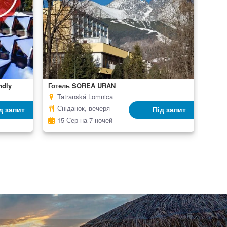
ndly
Готель SOREA URAN
Tatranská Lomnica
Сніданок, вечеря
д запит
Під запит
15 Сер на 7 ночей