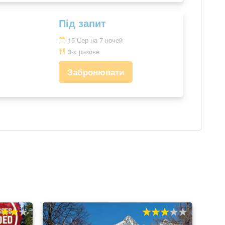
Під запит
15 Сер на 7 ночей
3-х разове
Забронювати
0
60%
100
% of