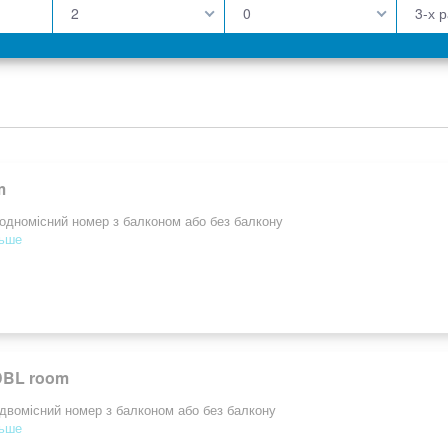
2
0
3-х 
m
одномісний номер з балконом або без балкону
льше
DBL room
двомісний номер з балконом або без балкону
льше