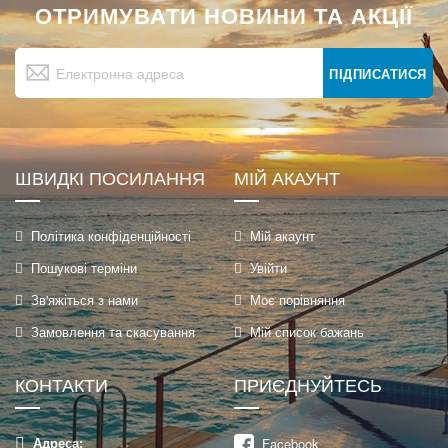
ОТРИМУВАТИ НОВИНИ ТА АКЦІЇ
Підпишіться
на
ПІДПИСАТИСЯ
нашу
розсилку
новин:
ШВИДКІ ПОСИЛАННЯ
МІЙ АКАУНТ
Політика конфіденційності
Мій акаунт
Пошукові терміни
Увійти
Зв'яжіться з нами
Моє порівняння
Замовлення та скасування
Мій список бажань
КОНТАКТИ
ПРИЄДНУЙТЕСЬ
Адреса:
Facebook