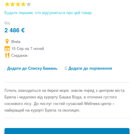
the
beginning
80
100
% of
of
Будьте першим, хто відгукнеться про цей товар
the
images
Від
gallery
2 486 €
Brela
15 Сер на 7 ночей
Сніданок
Додати до Списку Бажань
Додати до порівняння
Готель знаходиться на березі моря, зовсім поряд з центром міста
Брела і недалеко від курорту Башка Вода, в оточенні густого
соснового лісу. До послуг гостей сучасний Wellness-центр –
найкращий на курорті Брела та околицях.