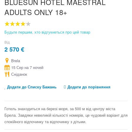
BLUESUN HOTEL MAESTRAL
to
ADULTS ONLY 18+
the
beginning
of
the
80
100
% of
images
Будьте першим, хто відгукнеться про цей товар
gallery
Від
2 570 €
Brela
15 Сер на 7 ночей
Сніданок
Додати до Списку Бажань
Додати до порівняння
Готель знаходиться на березі моря, за 500 м від центру міста
Брела. Завдяки невеликій кількості номерів, це чудовий варіант для
спокійного відпочинку та відпочинку з дітьми.