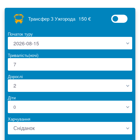
150 €
Трансфер З Ужгорода
Початок туру
2026-08-15
Тривалість(ночі)
Дорослі
2
Діти
0
Харчування
Сніданок