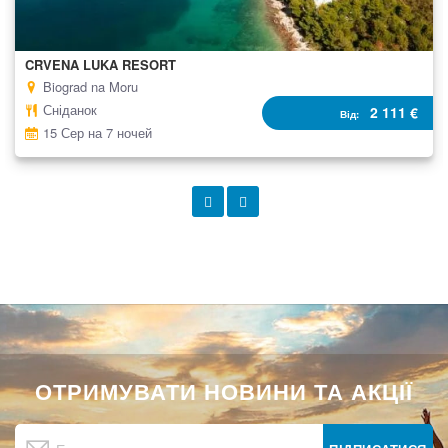
CRVENA LUKA RESORT
Biograd na Moru
Сніданок
2 111 €
Від
15 Сер на 7 ночей
ОТРИМУВАТИ НОВИНИ ТА АКЦІЇ
Підпишіться