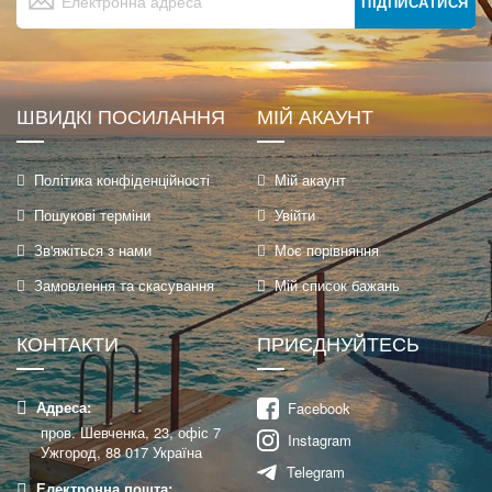
на
ПІДПИСАТИСЯ
нашу
розсилку
новин:
ШВИДКІ ПОСИЛАННЯ
МІЙ АКАУНТ
Політика конфіденційності
Мій акаунт
Пошукові терміни
Увійти
Зв'яжіться з нами
Моє порівняння
Замовлення та скасування
Мій список бажань
КОНТАКТИ
ПРИЄДНУЙТЕСЬ
Адреса:
Facebook
пров. Шевченка, 23, офіс 7
Instagram
Ужгород, 88 017 Україна
Telegram
Електронна пошта: