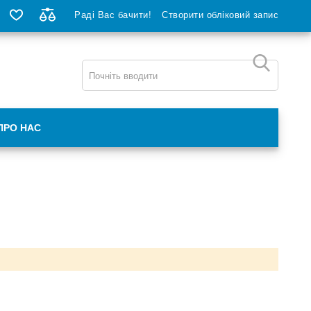
Раді Вас бачити!
Створити обліковий запис
ПРО НАС