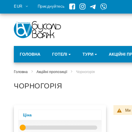
Skip
Валюта
EUR
Приєднуйтесь
to
Content
ГОЛОВНА
ГОТЕЛІ
ТУРИ
АКЦІЙНІ П
Головна
Акційні пропозиції
Чорногорія
ЧОРНОГОРІЯ
Ми 
Ціна